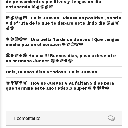
de pensamientos positivos y tengas un día
estupendo 🌸🍎🌞🍎🌸
🌸🍎🌞🍎🌸 ¡ Feliz Jueves ! Piensa en positivo , sonríe
y disfruta de lo que te depare este lindo día 🌸🍎🌞
🍎🌸
🍁💢😜💢🍁 ¡ Una bella Tarde de Jueves ! Que tengas
mucha paz en el corazón 🍁💢😜💢🍁
🤪🍀🍕🍀🤪 Holaaa !!! Buenos días, paso a desearte
un hermoso Jueves 🤪🍀🍕🍀🤪
Hola, Buenos días a todos!!! Feliz Jueves
🌞🌳🐼🌳🌞 ¡ Hoy es Jueves y ya faltan 5 días para
que termine este año ! Pásala Super 🌞🌳🐼🌳🌞
1 comentario: