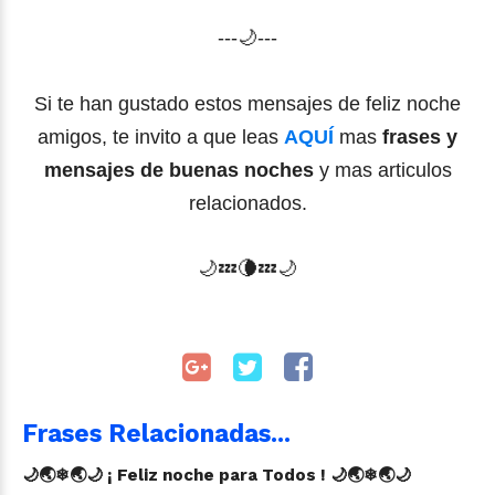
---🌙---
Si te han gustado estos mensajes de feliz noche
amigos, te invito a que leas
AQUÍ
mas
frases y
mensajes de buenas noches
y mas articulos
relacionados.
🌙
💤
🌘
💤🌙
Frases Relacionadas...
🌙🌏❄🌏🌙 ¡ Feliz noche para Todos ! 🌙🌏❄🌏🌙