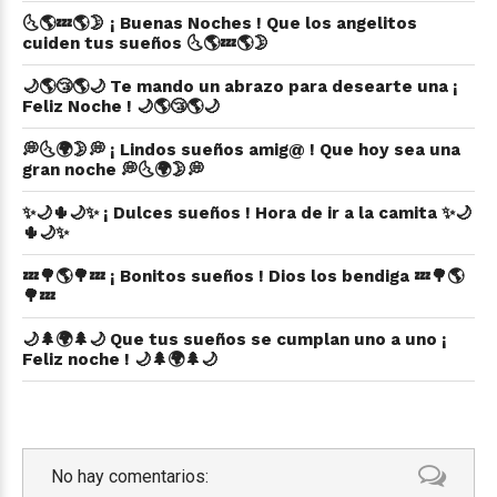
🌜🌎💤🌎🌛 ¡ Buenas Noches ! Que los angelitos
cuiden tus sueños 🌜🌎💤🌎🌛
🌙🌎😴🌎🌙 Te mando un abrazo para desearte una ¡
Feliz Noche ! 🌙🌎😴🌎🌙
💭🌜🌍🌛💭 ¡ Lindos sueños amig@ ! Que hoy sea una
gran noche 💭🌜🌍🌛💭
✨🌙🌵🌙✨ ¡ Dulces sueños ! Hora de ir a la camita ✨🌙
🌵🌙✨
💤🌳🌎🌳💤 ¡ Bonitos sueños ! Dios los bendiga 💤🌳🌎
🌳💤
🌙🌲🌍🌲🌙 Que tus sueños se cumplan uno a uno ¡
Feliz noche ! 🌙🌲🌍🌲🌙
No hay comentarios: