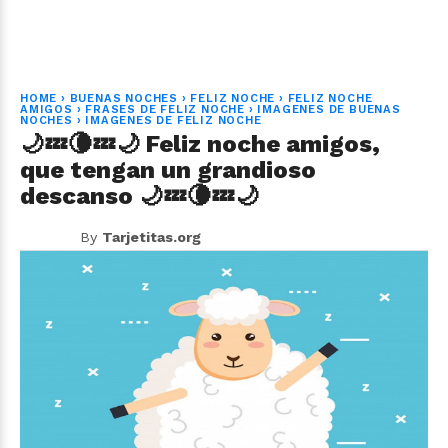
HOME
›
BUENAS NOCHES
›
FELIZ NOCHE
›
FELIZ NOCHE
AMIGOS
›
FRASES DE FELIZ NOCHE
›
IMAGENES DE BUENAS
NOCHES
›
IMAGENES DE FELIZ NOCHE
🌙💤🌘💤🌙 Feliz noche amigos,
que tengan un grandioso
descanso 🌙💤🌘💤🌙
By
Tarjetitas.org