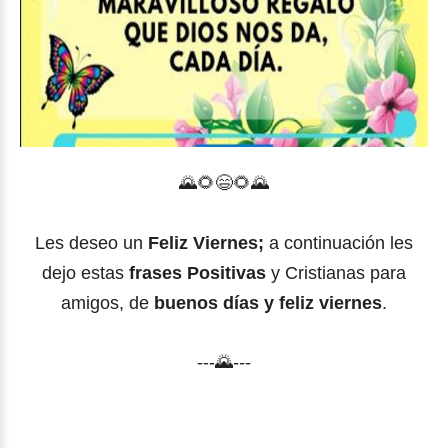
🌄🌻
😄
🌻
🌄
Les deseo un
Feliz Viernes;
a continuación les
dejo estas
frases Positivas
y Cristianas para
amigos, de
buenos días y feliz viernes
.
---🌄---