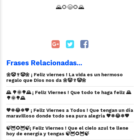
🌄🌻
😄
🌻
🌄
Frases Relacionadas...
🌼🤡🍷🤡🌼 ¡ Feliz viernes ! La vida es un hermoso
regalo que Dios nos da 🌼🤡🍷🤡🌼
🌄 🌳🌞🌳🌄 ¡ Feliz Viernes ! Que todo te haga feliz 🌄
🌳🌞🌳🌄
🧡❄😂❄🧡 ¡ Feliz Viernes a Todos ! Que tengan un día
maravilloso donde todo sea pura alegría 🧡❄😂❄🧡
🍃🦉🌻🦉🍃¡ Feliz Viernes ! Que el cielo azul te llene
hoy de energía y tengas 🍃🦉🌻🦉🍃