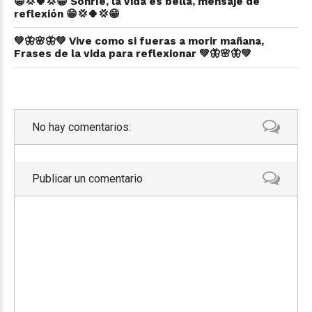
😁💢🍀💢😁 Sonríe, la vida es bella, mensaje de
reflexión 😁💢🍀💢😁
💚🦋🌸🦋💚 Vive como si fueras a morir mañana,
Frases de la vida para reflexionar 💚🦋🌸🦋💚
No hay comentarios:
Publicar un comentario