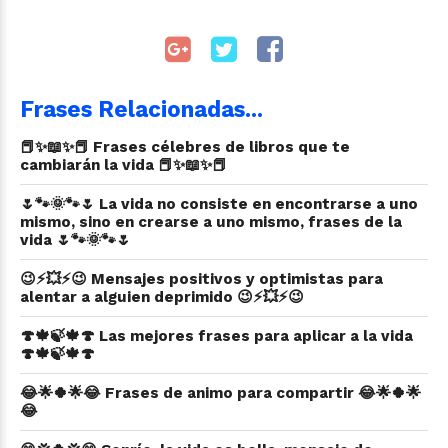
Frases Relacionadas...
📕✨📖✨📕 Frases célebres de libros que te
cambiarán la vida 📕✨📖✨📕
🌷🐾🌞🐾🌷 La vida no consiste en encontrarse a uno
mismo, sino en crearse a uno mismo, frases de la
vida 🌷🐾🌞🐾🌷
😉⚡💥⚡😉 Mensajes positivos y optimistas para
alentar a alguien deprimido 😉⚡💥⚡😉
🍄🍁🍃🍁🍄 Las mejores frases para aplicar a la vida
🍄🍁🍃🍁🍄
😂🌟🍀🌟😂 Frases de animo para compartir 😂🌟🍀🌟
😂