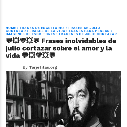
HOME
›
FRASES DE ESCRITORES
›
FRASES DE JULIO
CORTAZAR
›
FRASES DE LA VIDA
›
FRASES PARA PENSAR
›
IMAGENES DE ESCRITORES
›
IMAGENES DE JULIO CORTAZAR
💬💥💜💥💬 Frases inolvidables de
julio cortazar sobre el amor y la
vida 💬💥💜💥💬
By
Tarjetitas.org