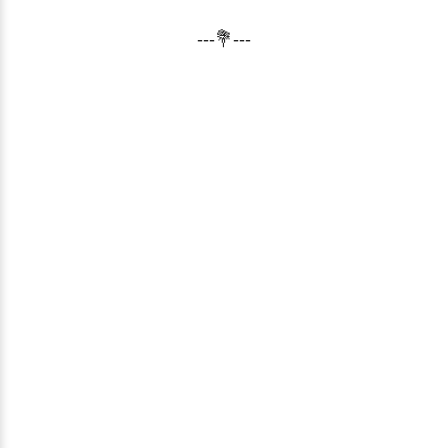
---💐---