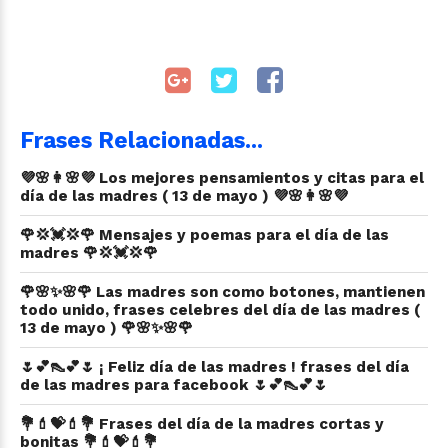
Frases Relacionadas...
💜🌸👩🌸💜 Los mejores pensamientos y citas para el
día de las madres ( 13 de mayo ) 💜🌸👩🌸💜
🌹💢💓💢🌹 Mensajes y poemas para el día de las
madres 🌹💢💓💢🌹
🌹🌸✨🌸🌹 Las madres son como botones, mantienen
todo unido, frases celebres del día de las madres (
13 de mayo ) 🌹🌸✨🌸🌹
🌷💕👠💕🌷 ¡ Feliz día de las madres ! frases del día
de las madres para facebook 🌷💕👠💕🌷
💐💄💝💄💐 Frases del día de la madres cortas y
bonitas 💐💄💝💄💐