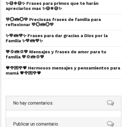
✨😅❄😅✨ Frases para primos que te harán
apreciarlos mas ✨😅❄😅✨
💛💮👪💮💛 Preciosas frases de familia para
reflexionar 💛💮👪💮💛
✨💚👪💚✨ Frases para dar gracias a Dios por la
Familia ✨💚👪💚✨
💙💢👪💢💙 Mensajes y frases de amor para tu
familia 💙💢👪💢💙
💗🌹💌🌹💗 Hermosos mensajes y pensamientos para
mamá 💗🌹💌🌹💗
No hay comentarios:
Publicar un comentario