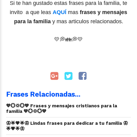
Si te han gustado estas frases para la familia, te
invito a que leas
AQUÍ
mas
frases y mensajes
para la familia
y mas articulos relacionados.
💛
💭
👪💭💛
Frases Relacionadas...
💙💮💢💮💙 Frases y mensajes cristianos para la
familia 💙💮💢💮💙
🦋🌟💗🌟🦋 Lindas frases para dedicar a tu familia 🦋
🌟💗🌟🦋