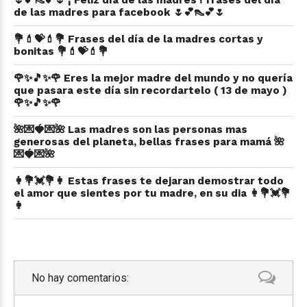
🌷💕👠💕🌷 ¡ Feliz día de las madres ! frases del día
de las madres para facebook 🌷💕👠💕🌷
💐💄💝💄💐 Frases del día de la madres cortas y
bonitas 💐💄💝💄💐
🌹✨🎵✨🌹 Eres la mejor madre del mundo y no quería
que pasara este día sin recordartelo ( 13 de mayo )
🌹✨🎵✨🌹
🌺💌🍓💌🌺 Las madres son las personas mas
generosas del planeta, bellas frases para mamá 🌺
💌🍓💌🌺
👩💐💓💐👩 Estas frases te dejaran demostrar todo
el amor que sientes por tu madre, en su dia 👩💐💓💐
👩
No hay comentarios: