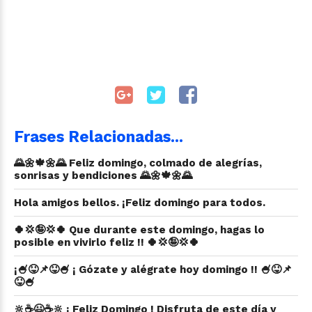
Frases Relacionadas...
🌄🌼🍁🌼🌄 Feliz domingo, colmado de alegrías,
sonrisas y bendiciones 🌄🌼🍁🌼🌄
Hola amigos bellos. ¡Feliz domingo para todos.
🍀💢🤪💢🍀 Que durante este domingo, hagas lo
posible en vivirlo feliz !! 🍀💢🤪💢🍀
¡🍧😝📌😝🍧 ¡ Gózate y alégrate hoy domingo !! 🍧😝📌
😝🍧
🔆☕😃☕🔆 ¡ Feliz Domingo ! Disfruta de este día y