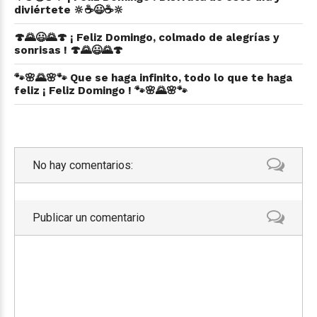
diviértete 🔆☕😃☕🔆
🍄🌄😃🌄🍄 ¡ Feliz Domingo, colmado de alegrías y
sonrisas ! 🍄🌄😃🌄🍄
🐾🌸🌄🌸🐾 Que se haga infinito, todo lo que te haga
feliz ¡ Feliz Domingo ! 🐾🌸🌄🌸🐾
No hay comentarios:
Publicar un comentario