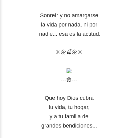
Sonreír
y no amargarse
la vida por nada, ni por
nadie... esa es la actitud.
🔆🌼
🍒
🌼
🔆
---🌼---
Que hoy Dios cubra
tu vida, tu hogar,
y a tu familia de
grandes bendiciones...