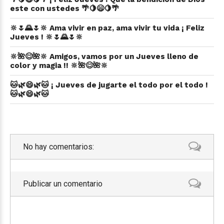
este con ustedes 🌴🍋😄🍋🌴
🔆🌷🌄🌷🔆 Ama vivir en paz, ama vivir tu vida ¡ Feliz
Jueves ! 🔆🌷🌄🌷🔆
🔆🌺😊🌺🔆 Amigos, vamos por un Jueves lleno de
color y magia !! 🔆🌺😊🌺🔆
🐱🌿😄🌿🐱 ¡ Jueves de jugarte el todo por el todo !
🐱🌿😄🌿🐱
No hay comentarios:
Publicar un comentario