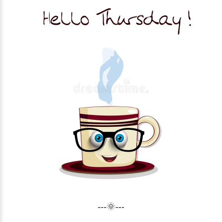
---🌞---