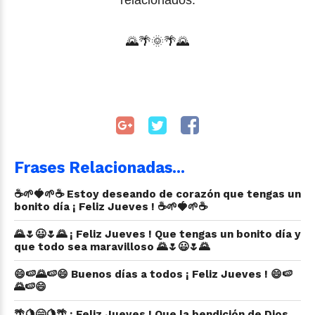
🌄
🌴
🌞🌴
🌄
Frases Relacionadas...
☕🌱🍓🌱☕ Estoy deseando de corazón que tengas un
bonito día ¡ Feliz Jueves ! ☕🌱🍓🌱☕
🌄🌷😃🌷🌄 ¡ Feliz Jueves ! Que tengas un bonito día y
que todo sea maravilloso 🌄🌷😃🌷🌄
😄🍉🌄🍉😄 Buenos días a todos ¡ Feliz Jueves ! 😄🍉
🌄🍉😄
🌴🍋😄🍋🌴 ¡ Feliz Jueves ! Que la bendición de Dios