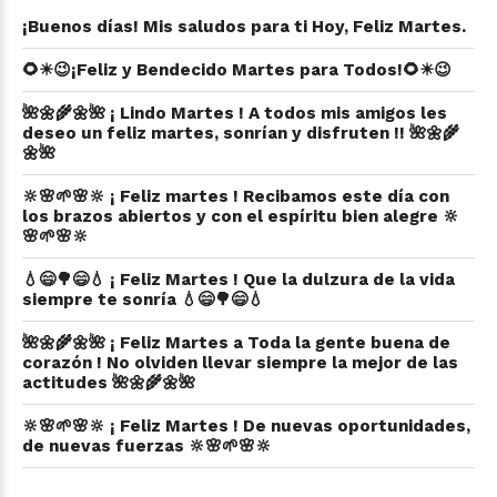
¡Buenos días! Mis saludos para ti Hoy, Feliz Martes.
🌻☀😉¡Feliz y Bendecido Martes para Todos!🌻☀😉
🌺🌼🌾🌼🌺 ¡ Lindo Martes ! A todos mis amigos les
deseo un feliz martes, sonrían y disfruten !! 🌺🌼🌾
🌼🌺
🔆🌸🌱🌸🔆 ¡ Feliz martes ! Recibamos este día con
los brazos abiertos y con el espíritu bien alegre 🔆
🌸🌱🌸🔆
💧😄🌳😄💧 ¡ Feliz Martes ! Que la dulzura de la vida
siempre te sonría 💧😄🌳😄💧
🌺🌼🌾🌼🌺 ¡ Feliz Martes a Toda la gente buena de
corazón ! No olviden llevar siempre la mejor de las
actitudes 🌺🌼🌾🌼🌺
🔆🌸🌱🌸🔆 ¡ Feliz Martes ! De nuevas oportunidades,
de nuevas fuerzas 🔆🌸🌱🌸🔆