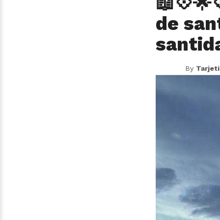
📖💠🌟
de san
santid
By
Tarjet