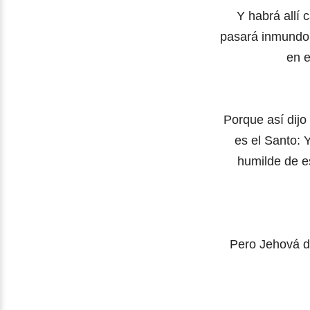
Y habrá allí
pasará inmundo p
en e
Porque así dijo
es el Santo: Y
humilde de es
Pero Jehová de