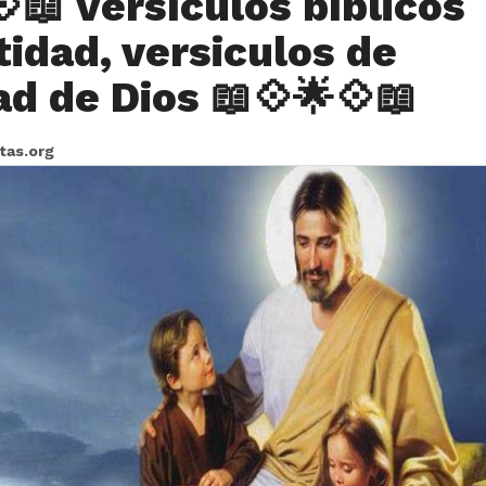
📖 Versículos bíblicos
tidad, versiculos de
ad de Dios 📖💠🌟💠📖
itas.org