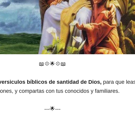
📖💠
🌟
💠
📖
versiculos bíblicos de santidad de Dios,
para que leas
iones, y compartas con tus conocidos y familiares.
---🌟---