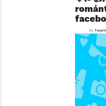
románt
facebo
By
Tarjet