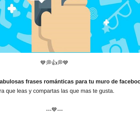
💙
💭
👍💭💙
fabulosas frases románticas para tu muro de facebo
ra que leas y compartas las que mas te gusta.
---💙---