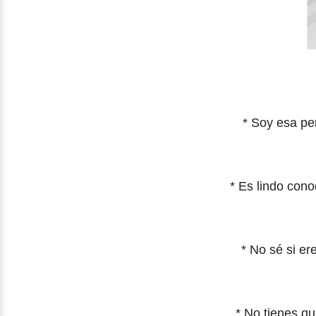
* Soy esa pe
* Es lindo con
* No sé si er
* No tienes q