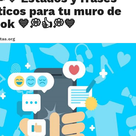
icos para tu muro de
ok 💙💭👍💭💙
itas.org