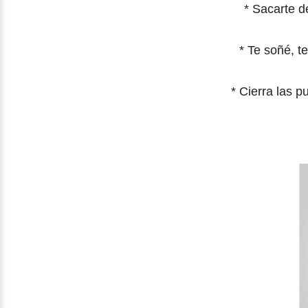
* Sacarte d
* Te soñé, t
* Cierra las p