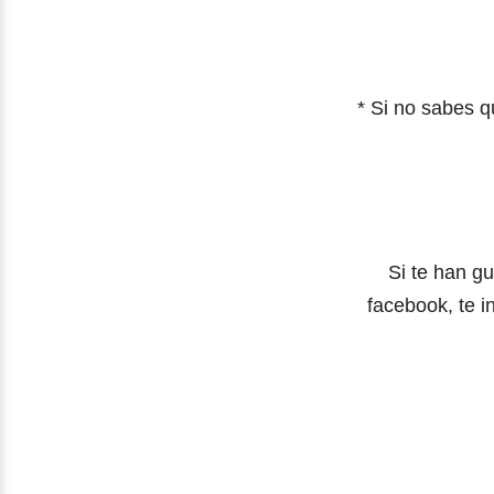
* Si no sabes q
Si te han g
facebook, te i