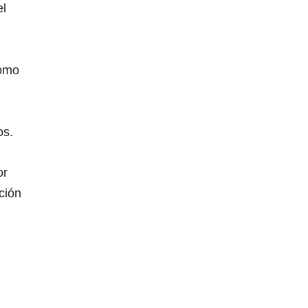
el
como
os.
or
ción