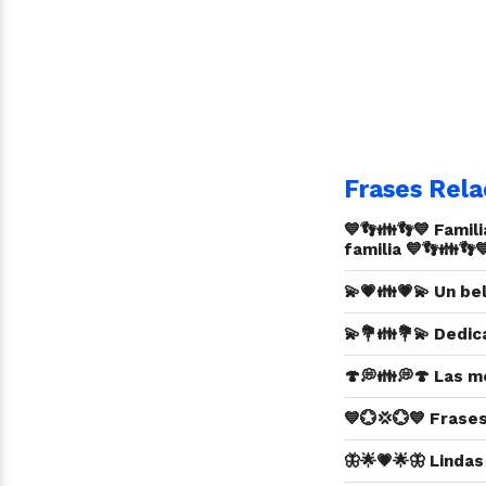
Frases Rela
💙👣👪👣💙 Famil
familia 💙👣👪👣
💫💗👪💗💫 Un be
💫💐👪💐💫 Dedic
🍄💭👪💭🍄 Las m
💙💮💢💮💙 Frases
🦋🌟💗🌟🦋 Lindas