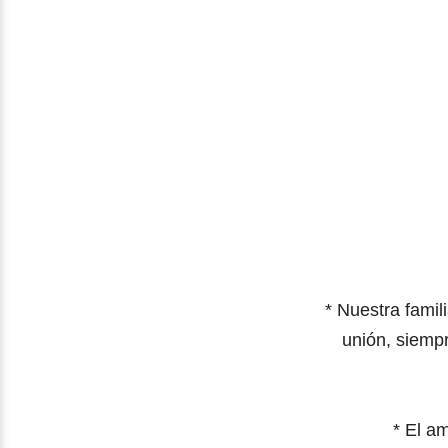
* Nuestra fami
unión, siemp
* El a