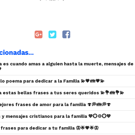
cionadas...
ia es cuando amas a alguien hasta la muerte, mensajes de

llo poema para dedicar a la Familia 💫💗👪💗💫
a estas bellas frases a tus seres queridos 💫💐👪💐💫
ejores frases de amor para la familia 🍄💭👪💭🍄
 y mensajes cristianos para la familia 💙💮💢💮💙
 frases para dedicar a tu familia 🦋🌟💗🌟🦋