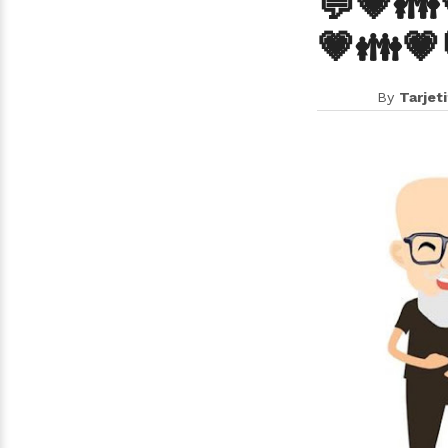
💬💗👪
💗👪💗
By
Tarjet