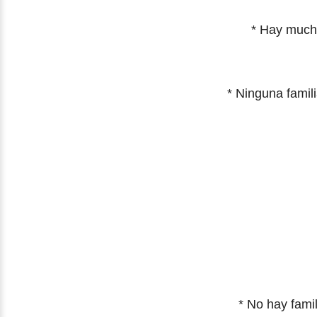
*
Hay much
* Ninguna famil
* No hay famil