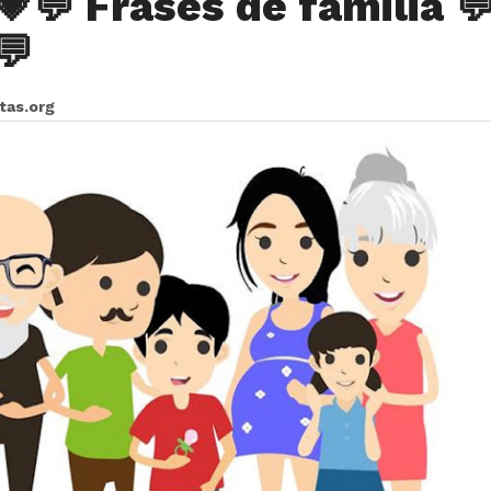
💗💬 Frases de familia 
💬
itas.org