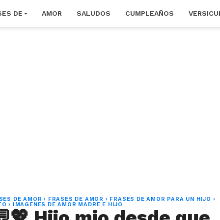
SES DE
AMOR
SALUDOS
CUMPLEAÑOS
VERSICU
SES DE AMOR
›
FRASES DE AMOR
›
FRASES DE AMOR PARA UN HIJO
›
TO
›
IMAGENES DE AMOR MADRE E HIJO
💬💖 Hijo mio desde que