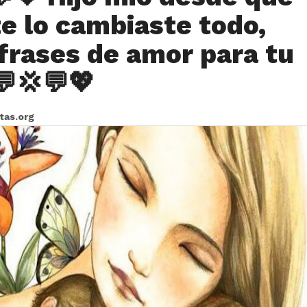
te lo cambiaste todo,
 frases de amor para tu
💬💢💬💖
itas.org