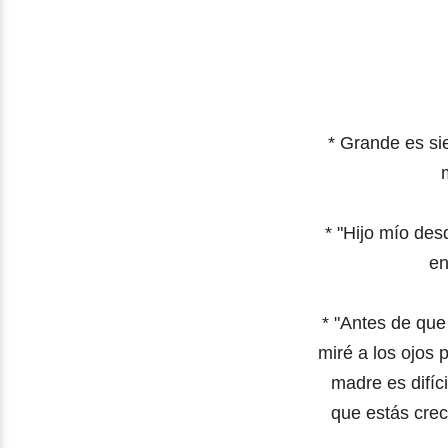
* Grande es si
*
"Hijo mío des
en
*
"Antes de que
miré a los ojos 
madre es difíc
que estás crec