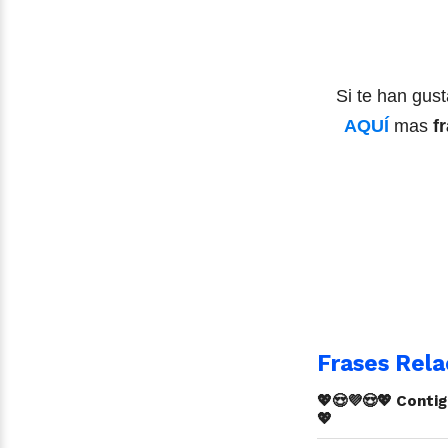
Si te han gust
AQUÍ
mas
f
Frases Rela
💖😍💜😍💖 Conti
💖