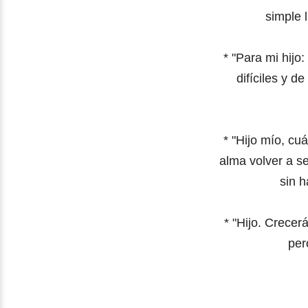
simple 
*
"Para mi hijo
difíciles y 
*
"Hijo mío, cuá
alma volver a se
sin h
*
"Hijo. Crecer
per