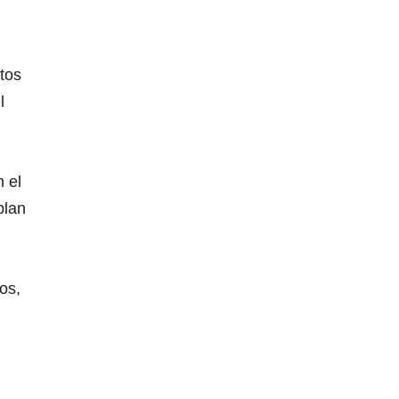
tos
l
 el
blan
os,