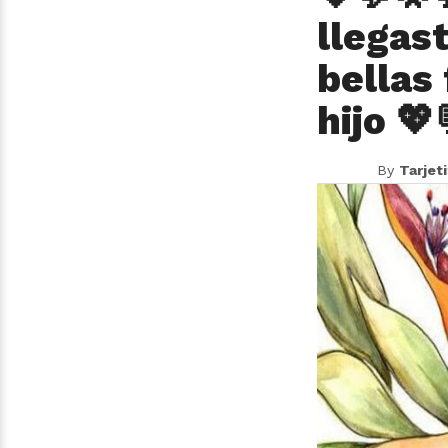
llegas
bellas
hijo 💖
By
Tarjet