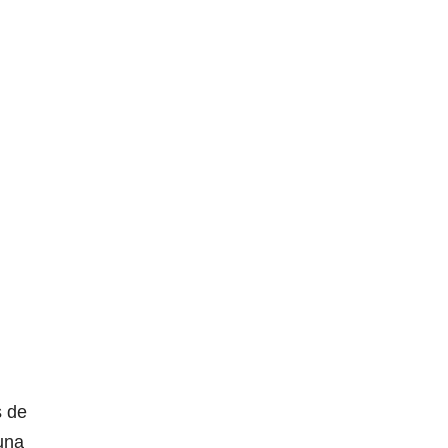
s de
una