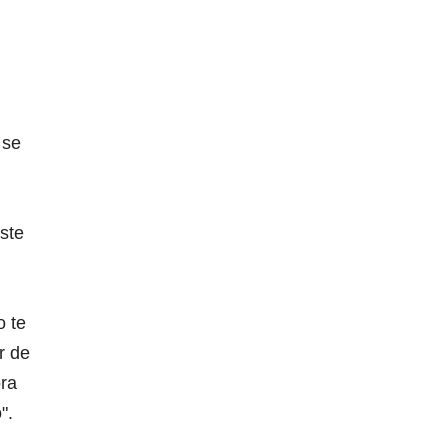
 se
ste
o te
r de
ora
o".