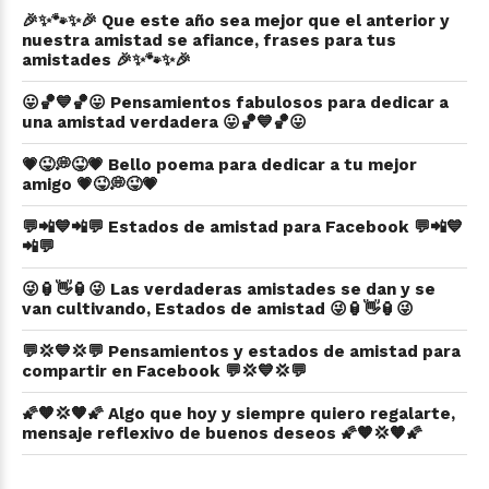
🎉✨🐾✨🎉 Que este año sea mejor que el anterior y
nuestra amistad se afiance, frases para tus
amistades 🎉✨🐾✨🎉
😛🏀💙🏀😛 Pensamientos fabulosos para dedicar a
una amistad verdadera 😛🏀💙🏀😛
💗😜💭😜💗 Bello poema para dedicar a tu mejor
amigo 💗😜💭😜💗
💬📲💙📲💬 Estados de amistad para Facebook 💬📲💙
📲💬
😜🏮👋🏮😜 Las verdaderas amistades se dan y se
van cultivando, Estados de amistad 😜🏮👋🏮😜
💬💢💙💢💬 Pensamientos y estados de amistad para
compartir en Facebook 💬💢💙💢💬
🌠🧡💢🧡🌠 Algo que hoy y siempre quiero regalarte,
mensaje reflexivo de buenos deseos 🌠🧡💢🧡🌠