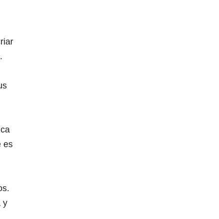
riar
.
us
nca
e es
os.
 y