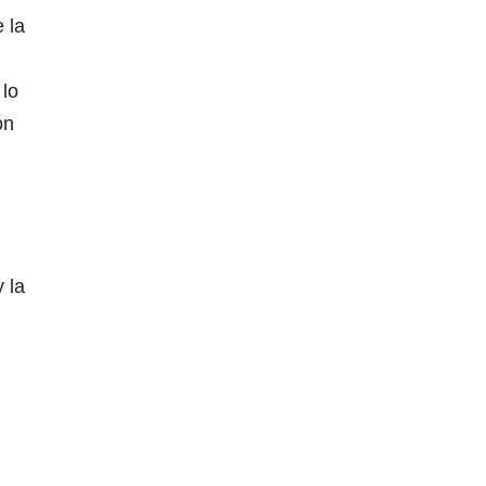
 la
 lo
ón
 la