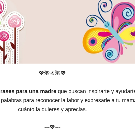
💖
🌺🔆
🌺
💖
frases para una madre
que buscan inspirarte y ayudart
 palabras para reconocer la labor y expresarle a tu mam
cuánto la quieres y aprecias.
---💖---