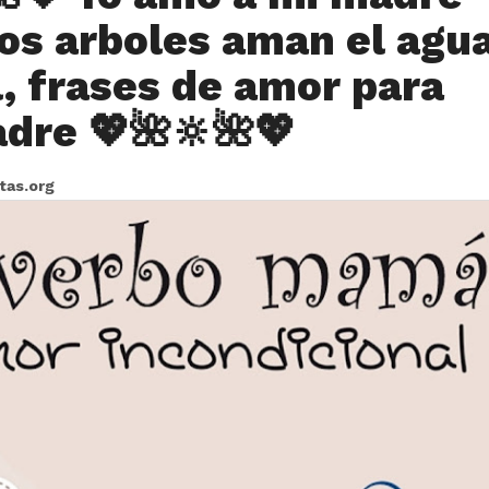
os arboles aman el agu
l, frases de amor para
dre 💖🌺🔆🌺💖
itas.org