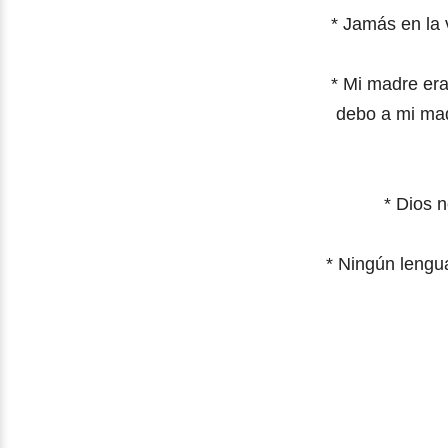
*
Jamás en la 
*
Mi madre era
debo a mi mad
*
Dios n
*
Ningún lengua