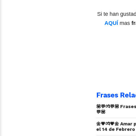
Si te han gusta
AQUÍ
mas
f
Frases Rela
💟💬💏💬💟 Frases
💬💟
🌼💗💏💗🌼 Amar 
el 14 de Febrero 