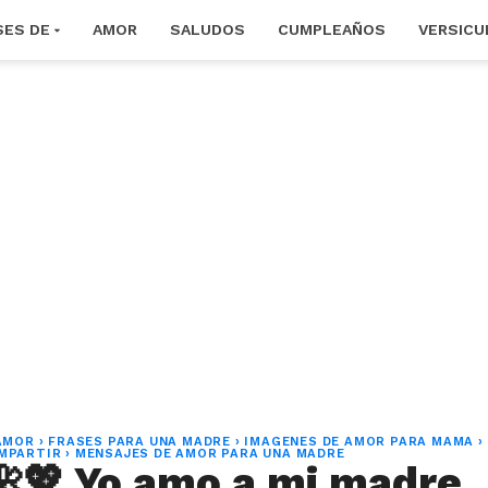
SES DE
AMOR
SALUDOS
CUMPLEAÑOS
VERSICU
AMOR
›
FRASES PARA UNA MADRE
›
IMAGENES DE AMOR PARA MAMA
›
MPARTIR
›
MENSAJES DE AMOR PARA UNA MADRE
🌺💖 Yo amo a mi madre