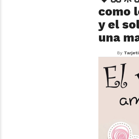
como l
y el so
una ma
By
Tarjet