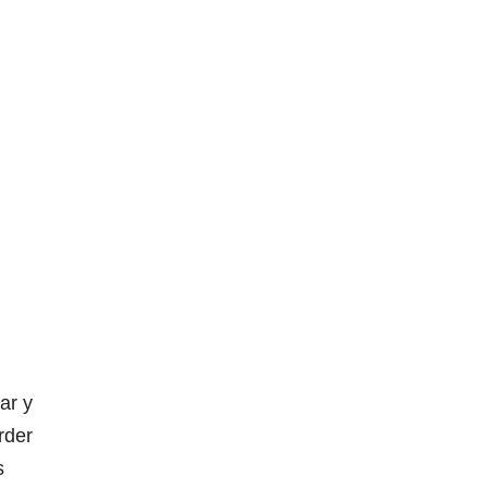
ar y
rder
s