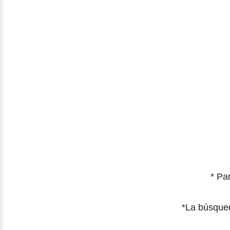
* Pa
*
La búsqued