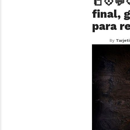
📒💠💬
final, 
para r
By
Tarjet