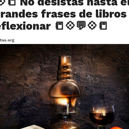
💠📒 No desistas hasta e
grandes frases de libros
eflexionar 📒💠💬💠📒
itas.org