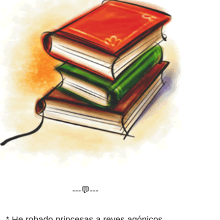
---💬---
* He robado princesas a reyes agónicos.