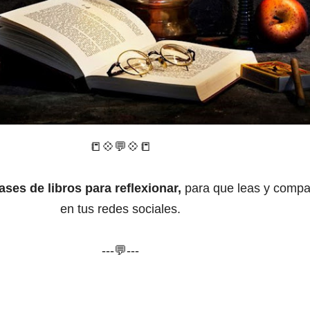
📒
💠
💬
💠
📒
ases de libros para reflexionar,
para que leas y compa
en tus redes sociales.
---💬---