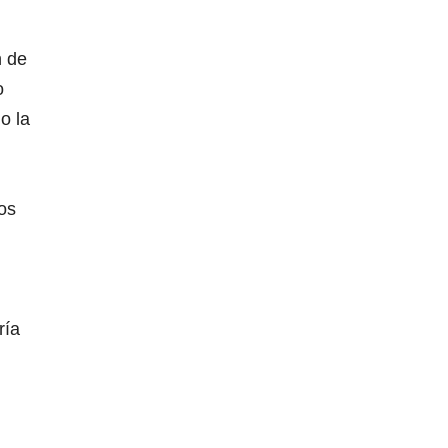
n de
o
o la
os
ría