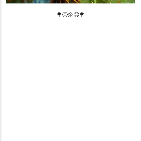
🌳
😊
🌼
😊
🌳