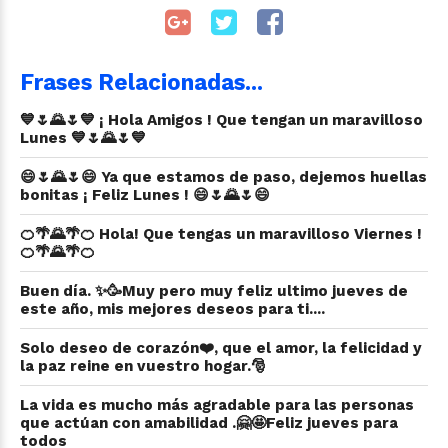
Frases Relacionadas...
💙🌷🌄🌷💙 ¡ Hola Amigos ! Que tengan un maravilloso
Lunes 💙🌷🌄🌷💙
😄🌷🌄🌷😄 Ya que estamos de paso, dejemos huellas
bonitas ¡ Feliz Lunes ! 😄🌷🌄🌷😄
🍊🌴🌄🌴🍊 Hola! Que tengas un maravilloso Viernes !
🍊🌴🌄🌴🍊
Buen día. ✨🥳Muy pero muy feliz ultimo jueves de
este año, mis mejores deseos para ti....
Solo deseo de corazón❤️, que el amor, la felicidad y
la paz reine en vuestro hogar.🎅
La vida es mucho más agradable para las personas
que actúan con amabilidad .🤗🤩Feliz jueves para
todos