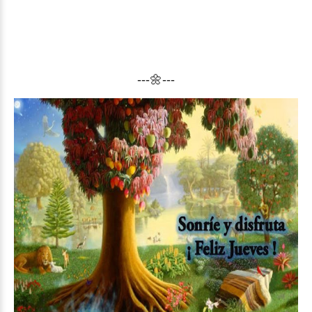
---🌼---