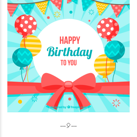
---🎈---