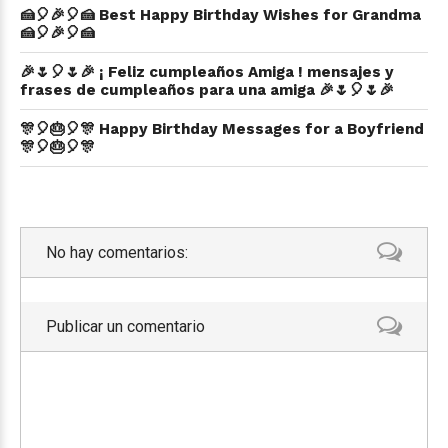
🍰🎈🎉🎈🍰 Best Happy Birthday Wishes for Grandma
🍰🎈🎉🎈🍰
🎉🌷🎈🌷🎉 ¡ Feliz cumpleaños Amiga ! mensajes y
frases de cumpleaños para una amiga 🎉🌷🎈🌷🎉
🎊🎈🎂🎈🎊 Happy Birthday Messages for a Boyfriend
🎊🎈🎂🎈🎊
No hay comentarios:
Publicar un comentario