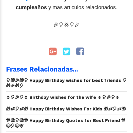
cumpleaños
y mas articulos relacionados.
🎉🎈💢
🎈
🎉
Frases Relacionadas...
🎈🎁🎉🎁🎈 Happy Birthday wishes for best friends 🎈
🎁🎉🎁🎈
🌷🎈🎉🎈🌷 Birthday wishes for the wife 🌷🎈🎉🎈🌷
🎁👶🎈👶🎁 Happy Birthday Wishes For Kids 🎁👶🎈👶🎁
🎊😃🎈😃🎊 Happy Birthday Quotes for Best Friend 🎊
😃🎈😃🎊