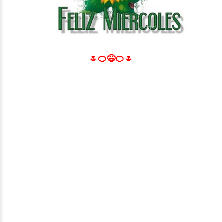
🌷🍊
😉
🍊
🌷