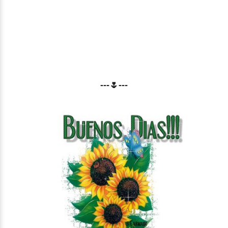
---🌷---