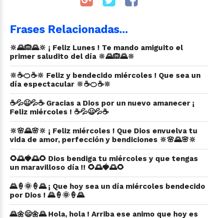
Frases Relacionadas...
🔆🌄🙉🌄🔆 ¡ Feliz Lunes ! Te mando amiguito el
primer saludito del día 🔆🌄🙉🌄🔆
🔆☕🍊☕🔆 Feliz y bendecido miércoles ! Que sea un
día espectacular 🔆☕🍊☕🔆
☕💦😃💦☕ Gracias a Dios por un nuevo amanecer ¡
Feliz miércoles ! ☕💦😃💦☕
🔆🌸🌄🌸🔆 ¡ Feliz miércoles ! Que Dios envuelva tu
vida de amor, perfección y bendiciones 🔆🌸🌄🌸🔆
🌻🌅🍓🌅🌻 Dios bendiga tu miércoles y que tengas
un maravilloso día !! 🌻🌅🍓🌅🌻
🌄🍦🌞🍦🌄 ¡ Que hoy sea un día miércoles bendecido
por Dios ! 🌄🍦🌞🍦🌄
🌄🌼😄🌼🌄 Hola, hola ! Arriba ese animo que hoy es