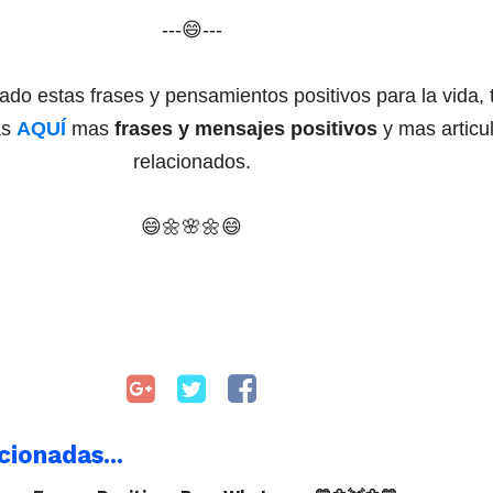
---😄---
ado estas frases y pensamientos positivos para la vida, 
as
AQUÍ
mas
frases y mensajes positivos
y mas articu
relacionados.
😄🌼
🌸
🌼
😄
cionadas...