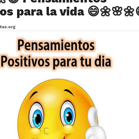
os para la vida 😄🌼🌸🌼
itas.org