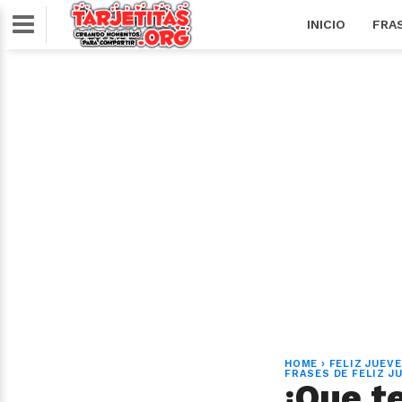
INICIO
FRA
HOME
›
FELIZ JUEV
FRASES DE FELIZ J
¡Que t