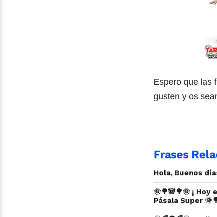
Espero que las 
gusten y os sean
Frases Rela
Hola, Buenos día
🌞🌳🐼🌳🌞 ¡ Hoy 
Pásala Super 🌞