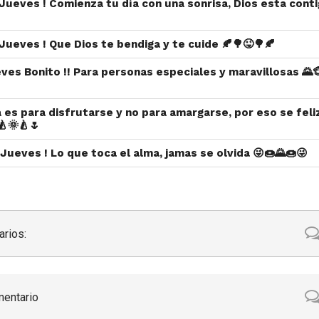
z Jueves ! Comienza tu día con una sonrisa, Dios esta contig
z Jueves ! Que Dios te bendiga y te cuide 🍂🌳😜🌳🍂
eves Bonito !! Para personas especiales y maravillosas 🌄
a es para disfrutarse y no para amargarse, por eso se feliz
🍐🌞🍐🌷
z Jueves ! Lo que toca el alma, jamas se olvida 😜🍩🌄🍩😜
rios:
mentario