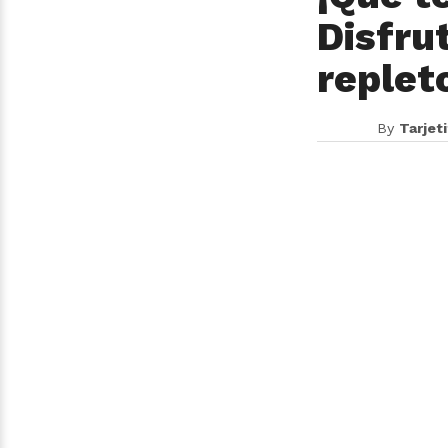
Disfru
replet
By
Tarjet