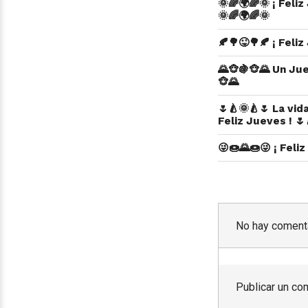
🌞🌈🌍🌈🌞 ¡ Feli
🌞🌈🌍🌈🌞
🍂🌳😜🌳🍂 ¡ Feli
🌄🐵🍇🐵🌄 Un Ju
🐵🌄
🌷🍐🌞🍐🌷 La vid
Feliz Jueves ! 🌷
😜🍩🌄🍩😜 ¡ Feli
No hay comenta
Publicar un co