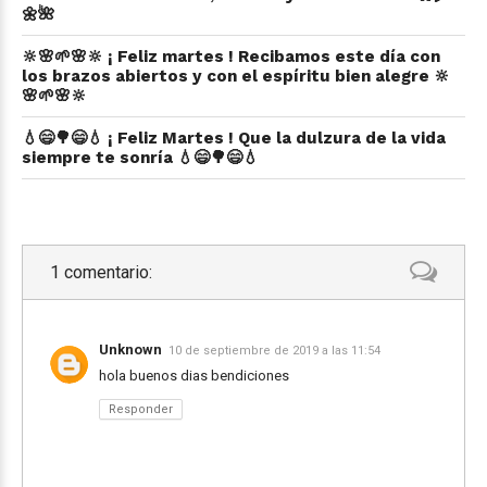
🌼🌺
🔆🌸🌱🌸🔆 ¡ Feliz martes ! Recibamos este día con
los brazos abiertos y con el espíritu bien alegre 🔆
🌸🌱🌸🔆
💧😄🌳😄💧 ¡ Feliz Martes ! Que la dulzura de la vida
siempre te sonría 💧😄🌳😄💧
1 comentario:
Unknown
10 de septiembre de 2019 a las 11:54
hola buenos dias bendiciones
Responder