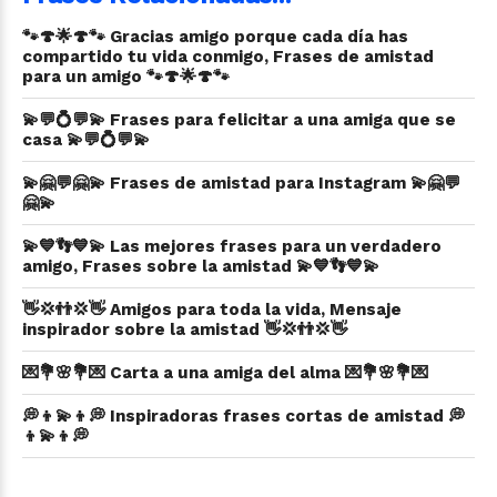
🐾🍄🌟🍄🐾 Gracias amigo porque cada día has
compartido tu vida conmigo, Frases de amistad
para un amigo 🐾🍄🌟🍄🐾
💫💬💍💬💫 Frases para felicitar a una amiga que se
casa 💫💬💍💬💫
💫🤗💬🤗💫 Frases de amistad para Instagram 💫🤗💬
🤗💫
💫💙👣💙💫 Las mejores frases para un verdadero
amigo, Frases sobre la amistad 💫💙👣💙💫
👋💢👬💢👋 Amigos para toda la vida, Mensaje
inspirador sobre la amistad 👋💢👬💢👋
💌💐🌸💐💌 Carta a una amiga del alma 💌💐🌸💐💌
💭👦💫👦💭 Inspiradoras frases cortas de amistad 💭
👦💫👦💭