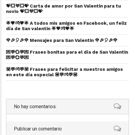
💝💥💜💥💝 Carta de amor por San Valentin para tu
novio 💝💥💜💥💝
🌟💗💏💗🌟 A todos mis amigos en Facebook, un feliz
día de San valentin 🌟💗💏💗🌟
🌹🎉🎈🎉🌹 Mensajes para San Valentin 🌹🎉🎈🎉🌹
💌💬💞💬💌 Frases bonitas para el día de San Valentin
💌💬💞💬💌
💟💬💏💬💟 Frases para felicitar a nuestros amigos
en este día especial 💟💬💏💬💟
No hay comentarios:
Publicar un comentario