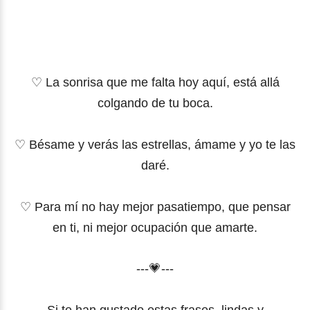
♡ La sonrisa que me falta hoy aquí, está allá
colgando de tu boca.
♡ Bésame y verás las estrellas, ámame y yo te las
daré.
♡ Para mí no hay mejor pasatiempo, que pensar
en ti, ni mejor ocupación que amarte.
---💗---
Si te han gustado estas frases
lindas y