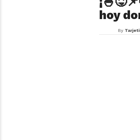
¡🍧😝📌
hoy do
By
Tarjet