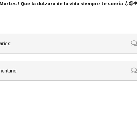
z Martes ! Que la dulzura de la vida siempre te sonría 💧😄
rios:
mentario