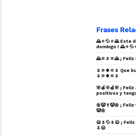
Frases Rela
🌄🔅💦🔅🌄 Este 
domingo ! 🌄🔅💦
🌄🔆🌷🔆🌄 ¡ Feli
🌷🔆🍀🔆🌷 Que bu
🌷🔆🍀🔆🌷
🌸🍎🌞🍎🌸 ¡ Fel
positivos y teng
🌼🤡🍷🤡🌼 ¡ Feli
🤡🌼
😃🌷💦🌷😃 ¡ Feli
🌷😃