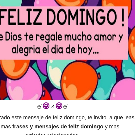
😝
😝
🍧
📌
🍧
tado este mensaje de feliz domingo, te invito a que leas
Í
mas
frases y mensajes de feliz domingo
y mas