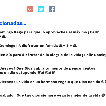
cionadas...
domingo llego para que lo aproveches al máximo ¡ Feliz
🌄
z Domingo ! A disfrutar en familia 🌄🔆🌷🔆🌄
en día para disfrutar de la alegría de la vida ¡ Feliz Domin
iz Jueves ! Que Dios cubra tu mente de pensamientos
as un día estupendo 🌸🍎🌞🍎🌸
z viernes ! La vida es un hermoso regalo que Dios nos da 🌼
z sábado ! Que tus ojos siempre vean lo mejor de la vida 😃