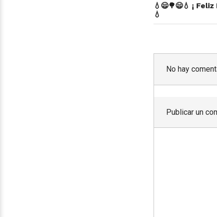
💧😄🌳😄💧 ¡ Feli
💧
No hay comenta
Publicar un co