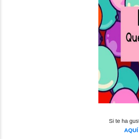
Si te ha gus
AQU