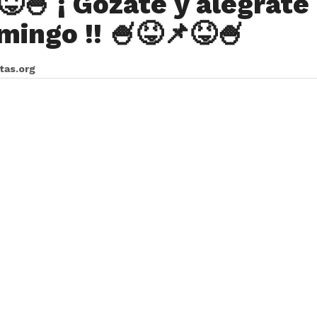
😝🍧 ¡ Gózate y alégrate
mingo !! 🍧😝📌😝🍧
itas.org