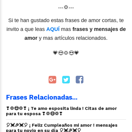
---💢---
Si te han gustado estas frases de amor cortas, te
invito a que leas
AQUÍ
mas
frases y mensajes de
amor
y mas artículos relacionados.
💗
😍
💢😍
💗
Frases Relacionadas...
❣💢😍💢❣ ¡ Te amo esposita linda ! Citas de amor
para tu esposa ❣💢😍💢❣
🎈💓🎉💓🎈 ¡ Feliz Cumpleaños mi amor ! mensajes
para tu novio en su día 🎈💓🎉💓🎈