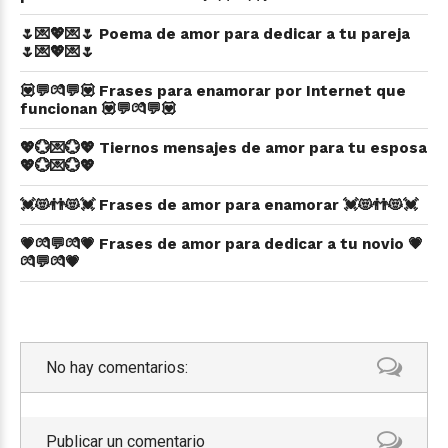
🌷💌💖💌🌷 Poema de amor para dedicar a tu pareja
🌷💌💖💌🌷
💟💬💏💬💟 Frases para enamorar por Internet que
funcionan 💟💬💏💬💟
💖💮💌💮💖 Tiernos mensajes de amor para tu esposa
💖💮💌💮💖
💓😻👬😻💓 Frases de amor para enamorar 💓😻👬😻💓
💗💏💬💏💗 Frases de amor para dedicar a tu novio 💗
💏💬💏💗
No hay comentarios:
Publicar un comentario