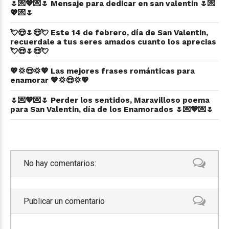
🌷💌💖💌🌷 Mensaje para dedicar en san valentin 🌷💌
💖💌🌷
💘😍🌷😍💘 Este 14 de febrero, día de San Valentin,
recuerdale a tus seres amados cuanto los aprecias
💘😍🌷😍💘
💖💢😍💢💖 Las mejores frases románticas para
enamorar 💖💢😍💢💖
🌷💌💖💌🌷 Perder los sentidos, Maravilloso poema
para San Valentin, día de los Enamorados 🌷💌💖💌🌷
No hay comentarios:
Publicar un comentario