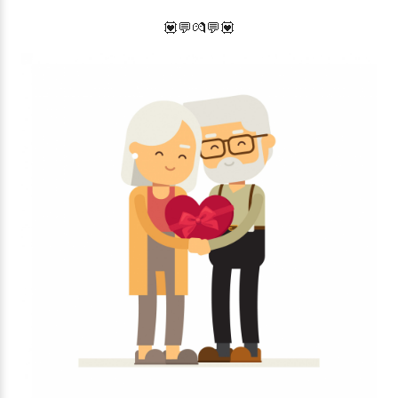
💟💬
💏
💬
💟