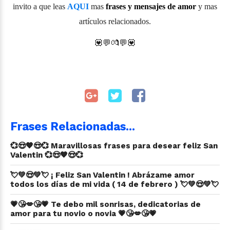
invito a que leas
AQUI
mas
frases y mensajes de amor
y mas
artículos relacionados.
💟💬
💏
💬
💟
Frases Relacionadas...
💞😍🧡😍💞 Maravillosas frases para desear feliz San
Valentin 💞😍🧡😍💞
💘💚😍💚💘 ¡ Feliz San Valentin ! Abrázame amor
todos los días de mi vida ( 14 de febrero ) 💘💚😍💚💘
💗😘💋😘💗 Te debo mil sonrisas, dedicatorias de
amor para tu novio o novia 💗😘💋😘💗