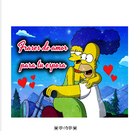
💟💬
💏
💬
💟