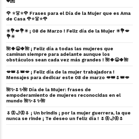
❤💌
🌹 ⭐👗⭐🌹 Frases para el Día de la Mujer que es Ama
de Casa 🌹⭐👗⭐🌹
☀💐💋💐☀ ¡ 08 de Marzo ! Feliz día de la Mujer ☀💐💋
💐☀
🌺🍀😁🍀🌺 ¡ Feliz día a todas las mujeres que
caminan siempre para adelante aunque los
obstáculos sean cada vez más grandes ! 🌺🍀😁🍀🌺
💋👑🌷👑💋 ¡ Feliz día de la mujer trabajadora !
Mensajes para dedicar este 08 de marzo 💋👑🌷👑💋
🌺✨🌷✨🌺 Día de la Mujer: frases de
empoderamiento de mujeres reconocidas en el
mundo 🌺✨🌷✨🌺
🌷🦋🌙🦋🌷 ¡ Un brindis ¡ por la mujer guerrera, la que
nunca se rinde ¡ Te deseo un feliz día ! 🌷🦋🌙🦋🌷