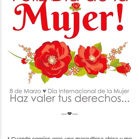
---💋---
* Cuando sonríes eres una maravillosa chica y me