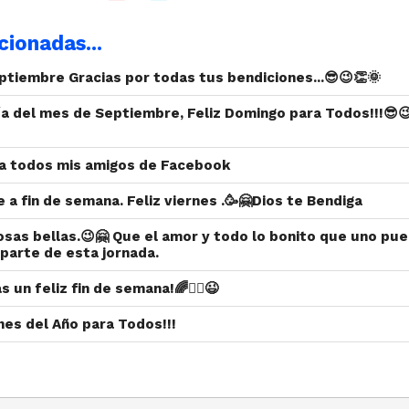
cionadas...
ptiembre Gracias por todas tus bendiciones...😎😉👏🌞
ía del mes de Septiembre, Feliz Domingo para Todos!!!😎
 a todos mis amigos de Facebook
 a fin de semana. Feliz viernes .🥳🤗Dios te Bendiga
sas bellas.😉🤗 Que el amor y todo lo bonito que uno pu
parte de esta jornada.
as un feliz fin de semana!🌈🙋‍♀️😉
rnes del Año para Todos!!!