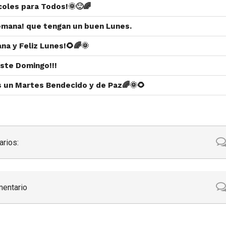
rcoles para Todos!🌞🙂🌈
 semana! que tengan un buen Lunes.
na y Feliz Lunes!🌻🌈🌞
ste Domingo!!!
s un Martes Bendecido y de Paz🌈🌞🌻
rios:
mentario