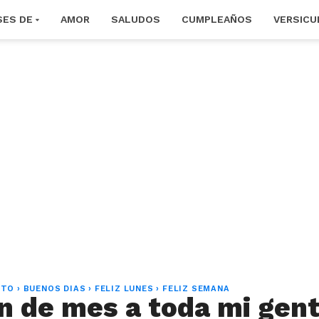
SES DE
AMOR
SALUDOS
CUMPLEAÑOS
VERSICU
STO
›
BUENOS DIAS
›
FELIZ LUNES
›
FELIZ SEMANA
fin de mes a toda mi gen