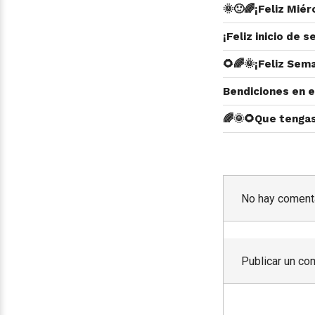
🌞🙂🌈¡Feliz Mié
¡Feliz inicio de
🌻🌈🌞¡Feliz Sema
Bendiciones en e
🌈🌞🌻Que tenga
No hay comenta
Publicar un co