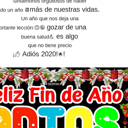
Sintámonos orgullosos de haber
más de nuestras vidas.
do
un año
📆
Un año que nos deja una
gozar de una
nte
lección:
🙃🤪
es algo
buena salud
💪
que no tiene precio
Adiós 2020!
!
¡
✋
🌟