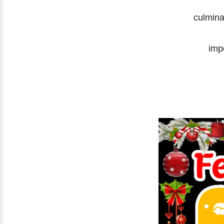
culmina
importa
¡