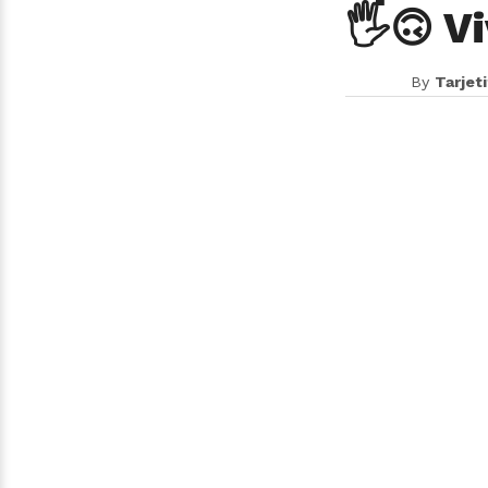
🖐🙃 Vi
By
Tarjet