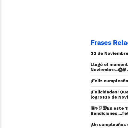
Frases Rela
22 de Noviembre 
Llegó el momento
Noviembre...🎂🎀
¡Feliz cumpleaño
¡Felicidades! Qu
logros.16 de Nov
🤗✨🎈🎁En este 1
Bendiciones....fe
¡Un cumpleaños d