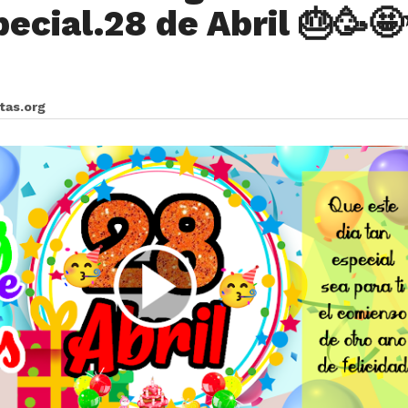
pecial.28 de Abril 🎂🥳
itas.org