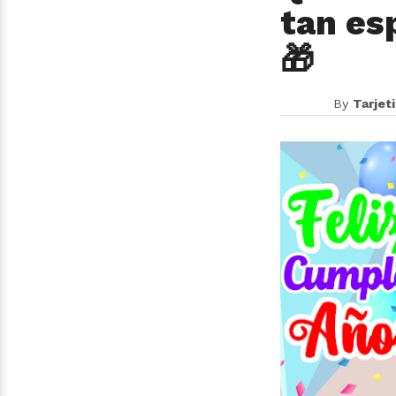
tan es
🎁
By
Tarjet