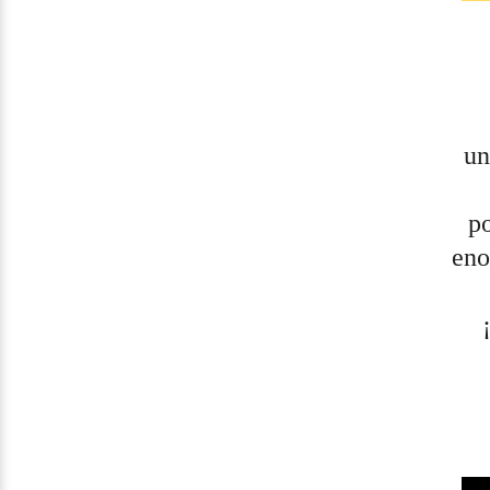
un
p
eno