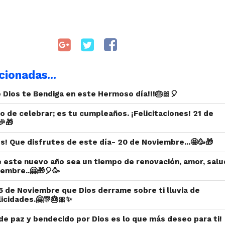
cionadas...
Dios te Bendiga en este Hermoso día!!!🎂🎀🎈
 de celebrar; es tu cumpleaños. ¡Felicitaciones! 21 de
🎉🎁
s! Que disfrutes de este día- 20 de Noviembre...🤩🥳🎁
e este nuevo año sea un tiempo de renovación, amor, salu
iembre..🤗🎁🎈🥳
5 de Noviembre que Dios derrame sobre ti lluvia de
licidades.🤗🎊🎂🎀✨
e paz y bendecido por Dios es lo que más deseo para ti!