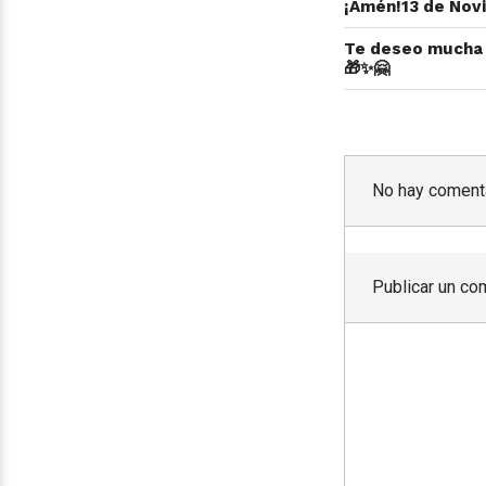
¡Amén!13 de Nov
Te deseo mucha p
🎁✨🤗
No hay comenta
Publicar un co