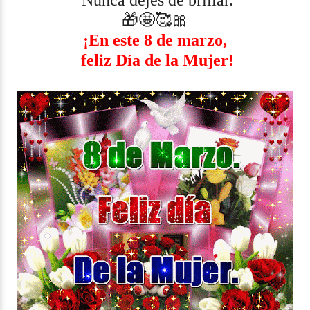
Nunca dejes de brillar.
🎁🤩🥰🎀
¡En este 8 de marzo,
feliz Día de la Mujer!