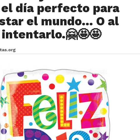
 el día perfecto para
star el mundo… O al
intentarlo.🤗🤩🤩
itas.org