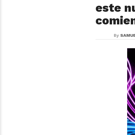
este n
comien
By
SAMU