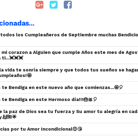
cionadas...
a todos los Cumpleañeros de Septiembre muchas Bendici
 mi corazon a Alguien que cumple Años este mes de Agos
ti...💓💓💓
 la vida te sonría siempre y que todos tus sueños se haga
 cumpleaños!🤩
s te Bendiga en este nuevo año que comienzas...🤩🎈
s te Bendiga en este Hermoso día!!!🎂🎀🎈
e la paz de Dios sea tu fuerza y Su amor tu alegría en cad
.🙌🌺🌟
ias por tu Amor Incondicional😍😘