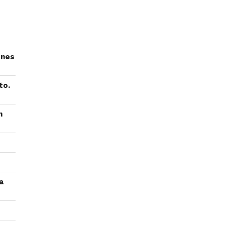
ones
to.
n
a