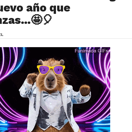
uevo año que
zas...🤩🎈
EL