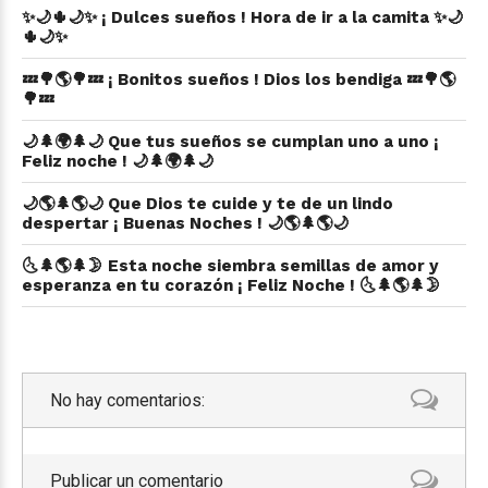
✨🌙🌵🌙✨ ¡ Dulces sueños ! Hora de ir a la camita ✨🌙
🌵🌙✨
💤🌳🌎🌳💤 ¡ Bonitos sueños ! Dios los bendiga 💤🌳🌎
🌳💤
🌙🌲🌍🌲🌙 Que tus sueños se cumplan uno a uno ¡
Feliz noche ! 🌙🌲🌍🌲🌙
🌙🌎🌲🌎🌙 Que Dios te cuide y te de un lindo
despertar ¡ Buenas Noches ! 🌙🌎🌲🌎🌙
🌜🌲🌎🌲🌛 Esta noche siembra semillas de amor y
esperanza en tu corazón ¡ Feliz Noche ! 🌜🌲🌎🌲🌛
No hay comentarios:
Publicar un comentario