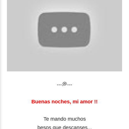
---💭---
Buenas noches, mi amor !!
Te mando muchos
besos que descanses...