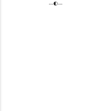
---🌓---