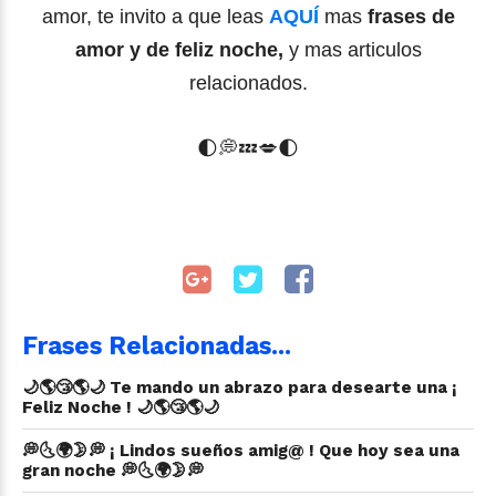
amor, te invito a que leas
AQUÍ
mas
frases de
amor y de feliz noche,
y mas articulos
relacionados.
🌓
💭
💤
💋
🌓
Frases Relacionadas...
🌙🌎😴🌎🌙 Te mando un abrazo para desearte una ¡
Feliz Noche ! 🌙🌎😴🌎🌙
💭🌜🌍🌛💭 ¡ Lindos sueños amig@ ! Que hoy sea una
gran noche 💭🌜🌍🌛💭