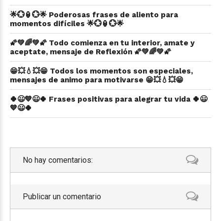
🌟💮🏮💮🌟 Poderosas frases de aliento para
momentos difíciles 🌟💮🏮💮🌟
🌠💚🌈💚🌠 Todo comienza en tu interior, amate y
aceptate, mensaje de Reflexión 🌠💚🌈💚🌠
😁💥💧💥😁 Todos los momentos son especiales,
mensajes de animo para motivarse 😁💥💧💥😁
🍀😃💙😃🍀 Frases positivas para alegrar tu vida 🍀😃
💙😃🍀
No hay comentarios:
Publicar un comentario