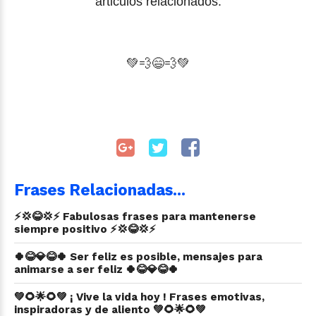
articulos relacionados.
💚
💨
😄💨💚
Frases Relacionadas...
⚡💢😂💢⚡ Fabulosas frases para mantenerse
siempre positivo ⚡💢😂💢⚡
🍀😂💎😂🍀 Ser feliz es posible, mensajes para
animarse a ser feliz 🍀😂💎😂🍀
💚🌻🌟🌻💚 ¡ Vive la vida hoy ! Frases emotivas,
inspiradoras y de aliento 💚🌻🌟🌻💚