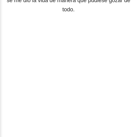
se me dio la vida de manera que pudiese gozar de
todo.