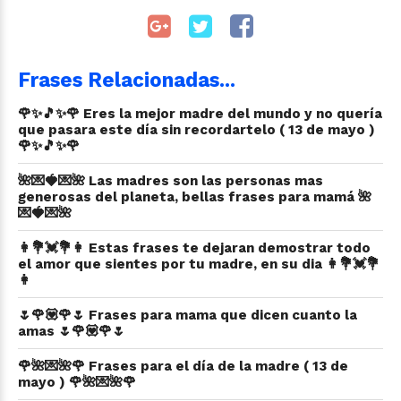
Frases Relacionadas...
🌹✨🎵✨🌹 Eres la mejor madre del mundo y no quería
que pasara este día sin recordartelo ( 13 de mayo )
🌹✨🎵✨🌹
🌺💌🍓💌🌺 Las madres son las personas mas
generosas del planeta, bellas frases para mamá 🌺
💌🍓💌🌺
👩💐💓💐👩 Estas frases te dejaran demostrar todo
el amor que sientes por tu madre, en su dia 👩💐💓💐
👩
🌷🌹💟🌹🌷 Frases para mama que dicen cuanto la
amas 🌷🌹💟🌹🌷
🌹🌺💌🌺🌹 Frases para el día de la madre ( 13 de
mayo ) 🌹🌺💌🌺🌹