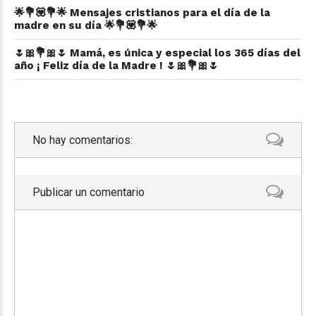
🌟💐💟💐🌟 Mensajes cristianos para el día de la
madre en su día 🌟💐💟💐🌟
🌷🎀💐🎀🌷 Mamá, es única y especial los 365 días del
año ¡ Feliz día de la Madre ! 🌷🎀💐🎀🌷
No hay comentarios:
Publicar un comentario