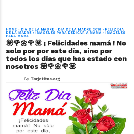
HOME
›
DIA DE LA MADRE
›
DIA DE LA MADRE 2018
›
FELIZ DIA
DE LA MADRE
›
IMAGENES PARA DEDICAR A MAMA
›
IMAGENES
PARA MAMA
💟🌹🌼🌹💟 ¡ Felicidades mamá ! No
solo por por este día, sino por
todos los días que has estado con
nosotros 💟🌹🌼🌹💟
By
Tarjetitas.org