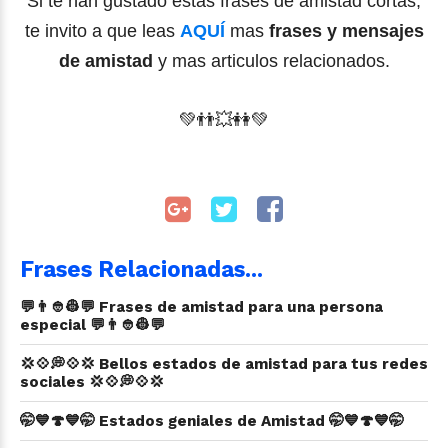
Si te han gustado estas frases de amistad cortas,
te invito a que leas
AQUÍ
mas
frases y mensajes
de amistad
y mas articulos relacionados.
💚
👬
💥
👭💚
Frases Relacionadas...
💬👨👲👷💬 Frases de amistad para una persona
especial 💬👨👲👷💬
💢💠💭💠💢 Bellos estados de amistad para tus redes
sociales 💢💠💭💠💢
🤭💙🍄💙🤭 Estados geniales de Amistad 🤭💙🍄💙🤭