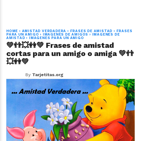
HOME
›
AMISTAD VERDADERA
›
FRASES DE AMISTAD
›
FRASES
PARA UN AMIGO
›
IMAGENES DE AMIGOS
›
IMAGENES DE
AMISTAD
›
IMAGENES PARA UN AMIGO
💚👬💥👭💚 Frases de amistad
cortas para un amigo o amiga 💚👬
💥👭💚
By
Tarjetitas.org