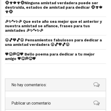
🐵🍄🍁🍄🐵Ninguna amistad verdadera puede ser
destruida, estados de amistad para dedicar 🐵🍄🍁
🍄🐵
🎉✨🐾✨🎉 Que este año sea mejor que el anterior y
nuestra amistad se afiance, frases para tus
amistades 🎉✨🐾✨🎉
😛🏀💙🏀😛 Pensamientos fabulosos para dedicar a
una amistad verdadera 😛🏀💙🏀😛
💗😜💭😜💗 Bello poema para dedicar a tu mejor
amigo 💗😜💭😜💗
No hay comentarios:
Publicar un comentario