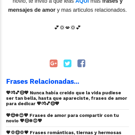
novio, te invito a que leas
AQUÍ
mas
frases y
mensajes de amor
y mas articulos relacionados.
💕
💢
💋
💢
💕
Frases Relacionadas...
💖💏💕😍💖 Nunca había creido que la vida pudiese
ser tan bella, hasta que apareciste, frases de amor
para dedicar 💖💏💕😍💖
💖😍❄😍💖 Frases de amor para compartir con tu
novio 💖😍❄😍💖
💗💢😍💢💗 Frases románticas, tiernas y hermosas