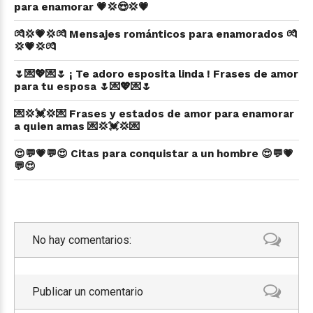
para enamorar 💗💢😍💢💗
💏💢💗💢💏 Mensajes románticos para enamorados 💏
💢💗💢💏
🌷💌💖💌🌷 ¡ Te adoro esposita linda ! Frases de amor
para tu esposa 🌷💌💖💌🌷
💌💢💓💢💌 Frases y estados de amor para enamorar
a quien amas 💌💢💓💢💌
😍💬💗💬😍 Citas para conquistar a un hombre 😍💬💗
💬😍
No hay comentarios:
Publicar un comentario