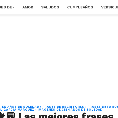
SES DE
AMOR
SALUDOS
CUMPLEAÑOS
VERSICU
CIEN AÑOS DE SOLEDAD
›
FRASES DE ESCRITORES
›
FRASES DE FAMO
EL GARCIA MARQUEZ
›
IMAGENES DE CIEN AÑOS DE SOLEDAD
🍁💬 Las mejores frases