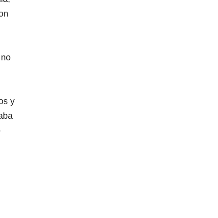
ron
 no
os y
saba
o