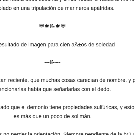
olado en una tripulación de marineros apátridas.
💬
🍁
📝
🍁
💬
---📝---
tan reciente, que muchas cosas carecían de nombre, y 
ncionarlas había que señarlarlas con el dedo.
do que el demonio tiene propiedades sulfúricas, y esto
es más que un poco de solimán.
s no perder la orientación. Siempre pendiente de la brúju