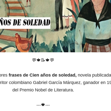
💬
🍁
📝
🍁
💬
ores
frases de Cien años de soledad,
novela publicada
critor colombiano Gabriel García Márquez, ganador en 1
del Premio Nobel de Literatura.
---🍁---