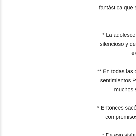
fantástica que 
*
La adolescen
silencioso y de
e
*
*
En todas las 
sentimientos Pe
muchos s
*
Entonces sacó 
compromisos 
*
De eso vivía