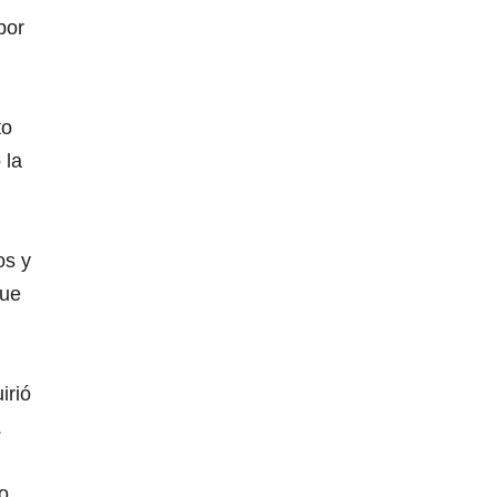
por
to
 la
os y
que
irió
.
o,