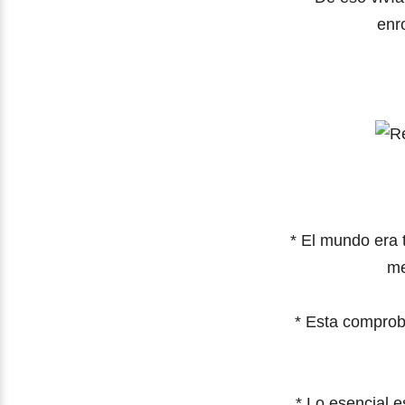
enr
*
El mundo era 
me
*
Esta comproba
*
Lo esencial e