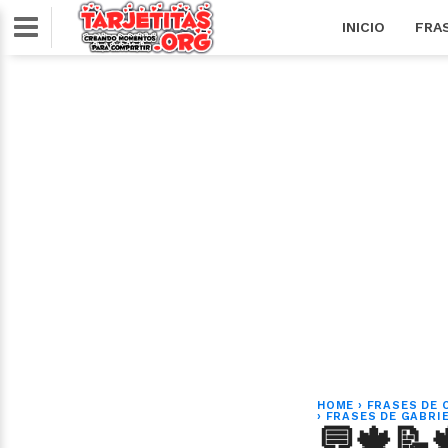
INICIO
FRA
HOME
›
FRASES DE 
›
FRASES DE GABRI
💬🍁📝