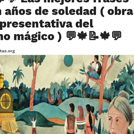
n años de soledad ( obra
presentativa del
mo mágico ) 💬🍁📝🍁💬
itas.org