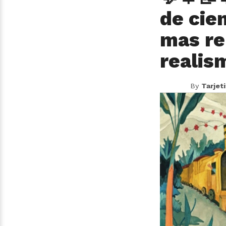
de cie
mas re
realis
By
Tarjet