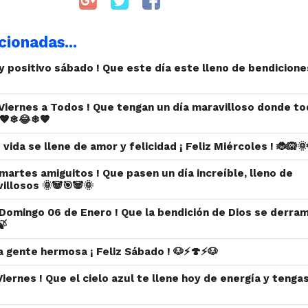
cionadas...
z y positivo sábado ! Que este día este lleno de bendicione
 Viernes a Todos ! Que tengan un día maravilloso donde t
 🧡❄😂❄🧡
 vida se llene de amor y felicidad ¡ Feliz Miércoles ! 🐞🙉🌞
z martes amiguitos ! Que pasen un día increíble, lleno de
llosos 🌞🐼🎯🐼🌞
iz Domingo 06 de Enero ! Que la bendición de Dios se derra
🍃
a gente hermosa ¡ Feliz Sábado ! 🐶⚡🍄⚡🐶
 Viernes ! Que el cielo azul te llene hoy de energía y tengas