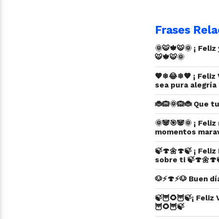
Frases Rela
🌞🐯🍁🐯🌞 ¡ Feli
🐯🍁🐯🌞
🧡❄😂❄🧡 ¡ Feliz
sea pura alegría
🐞🙉🌞🙉🐞 Que tu
🌞🐼🎯🐼🌞 ¡ Feli
momentos maravi
🍃🍄🌼🍄🍃 ¡ Fel
sobre ti 🍃🍄🌼🍄
🐶⚡🍄⚡🐶 Buen dí
🍃🦉🌻🦉🍃¡ Feliz
🦉🌻🦉🍃