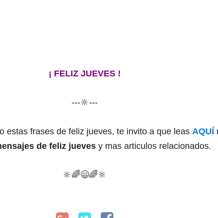
¡ FELIZ JUEVES !
---🔆---
o estas frases de feliz jueves, te invito a que leas
AQUÍ
ensajes de feliz jueves
y mas articulos relacionados.
🔆
🌈
😄
🌈
🔆