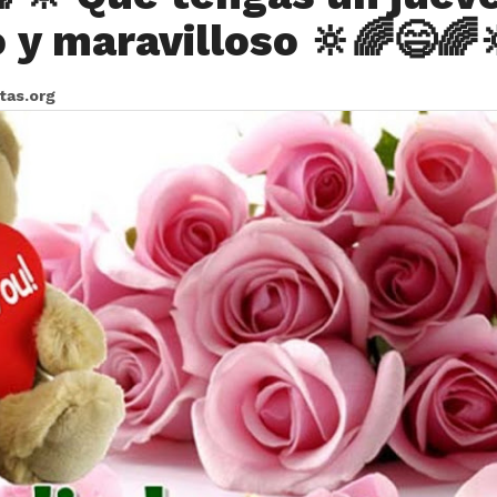
 y maravilloso 🔆🌈😄🌈
itas.org