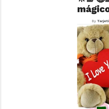
mágico
By
Tarjet