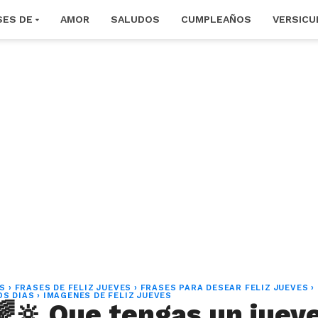
SES DE
AMOR
SALUDOS
CUMPLEAÑOS
VERSICU
ES
›
FRASES DE FELIZ JUEVES
›
FRASES PARA DESEAR FELIZ JUEVES
›
OS DIAS
›
IMAGENES DE FELIZ JUEVES
🌈🔆 Que tengas un juev