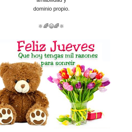
dominio propio.
🔆
🌈
😄
🌈
🔆