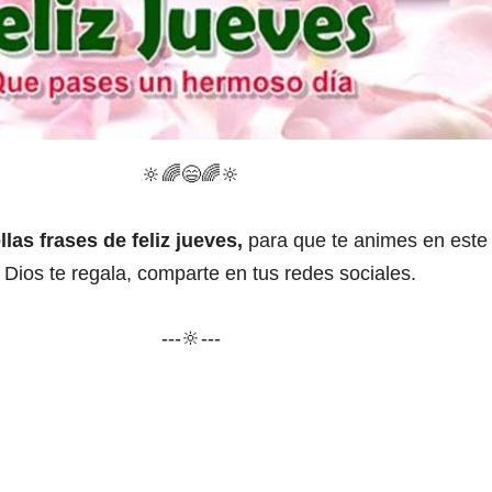
🔆
🌈
😄
🌈
🔆
llas frases de feliz jueves,
para que te animes en este 
 Dios te regala, comparte en tus redes sociales.
---🔆---