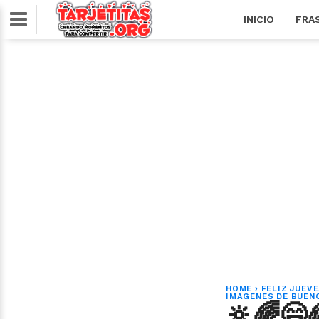
INICIO
FRA
HOME
›
FELIZ JUEV
IMAGENES DE BUEN
🔆🌈😄