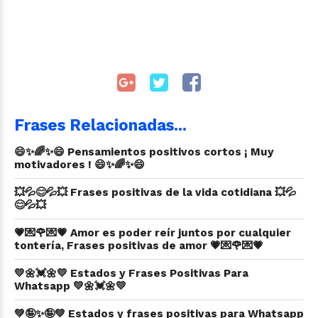
Frases Relacionadas...
😄✨🌈✨😄 Pensamientos positivos cortos ¡ Muy
motivadores ! 😄✨🌈✨😄
💥💦😊💦💥 Frases positivas de la vida cotidiana 💥💦
😊💦💥
💗💌🌹💌💗 Amor es poder reír juntos por cualquier
tontería, Frases positivas de amor 💗💌🌹💌💗
💛🌼💓🌼💛 Estados y Frases Positivas Para
Whatsapp 💛🌼💓🌼💛
💚🤪✨🤪💚 Estados y frases positivas para Whatsapp