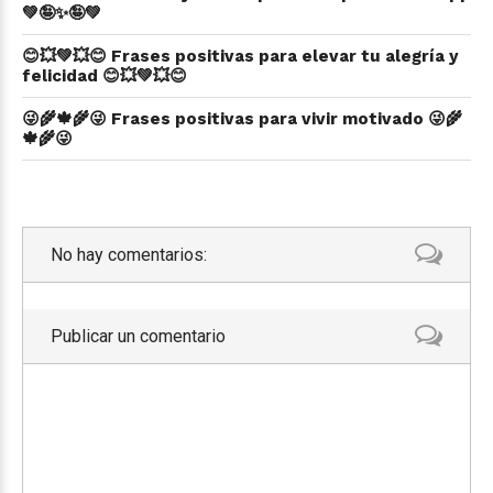
💚🤪✨🤪💚
😊💥💚💥😊 Frases positivas para elevar tu alegría y
felicidad 😊💥💚💥😊
😜🌾🍁🌾😜 Frases positivas para vivir motivado 😜🌾
🍁🌾😜
No hay comentarios:
Publicar un comentario