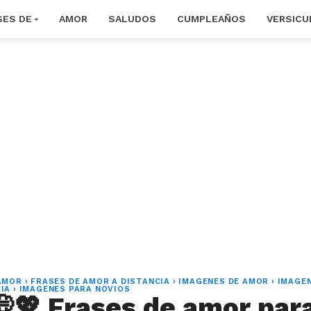
SES DE
AMOR
SALUDOS
CUMPLEAÑOS
VERSICU
AMOR
›
FRASES DE AMOR A DISTANCIA
›
IMAGENES DE AMOR
›
IMAGE
IA
›
IMAGENES PARA NOVIOS
💭💖 Frases de amor par