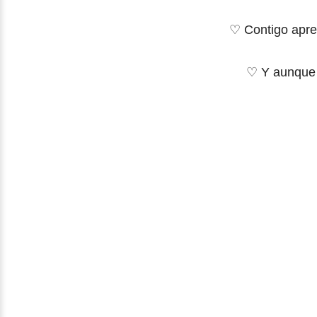
♡ Contigo apren
♡ Y aunque a