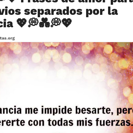
vios separados por la
cia 💖💭💑💭💖
itas.org