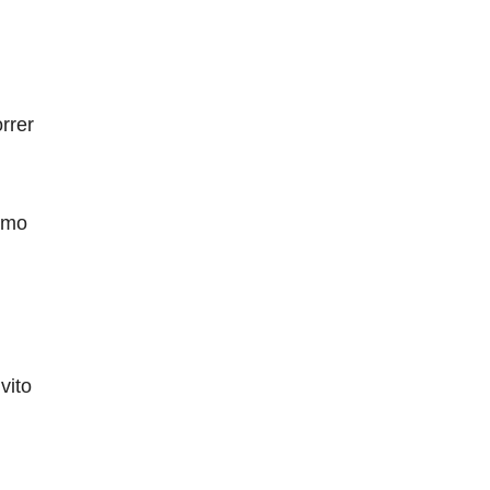
rrer
como
vito