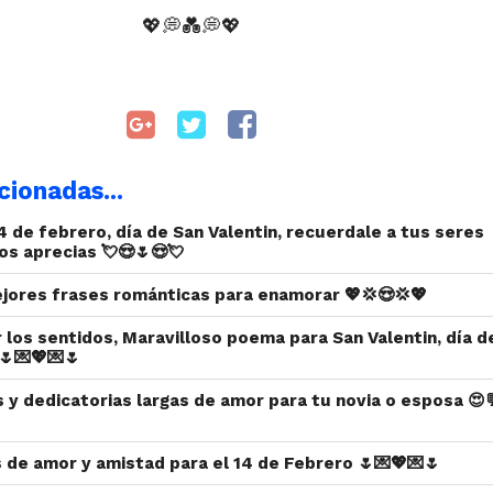
💖💭
💑
💭
💖
cionadas...
14 de febrero, día de San Valentin, recuerdale a tus seres
s aprecias 💘😍🌷😍💘
ejores frases románticas para enamorar 💖💢😍💢💖
r los sentidos, Maravilloso poema para San Valentin, día d
💌💖💌🌷
s y dedicatorias largas de amor para tu novia o esposa 😍
s de amor y amistad para el 14 de Febrero 🌷💌💖💌🌷