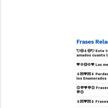
Frases Rela
💘😍🌷😍💘 Este 
amados cuanto lo
💖💢😍💢💖 Las m
🌷💌💖💌🌷 Perde
los Enamorados 
😍💬💖💬😍 Frase
💬😍
🌷💌💖💌🌷 Frase