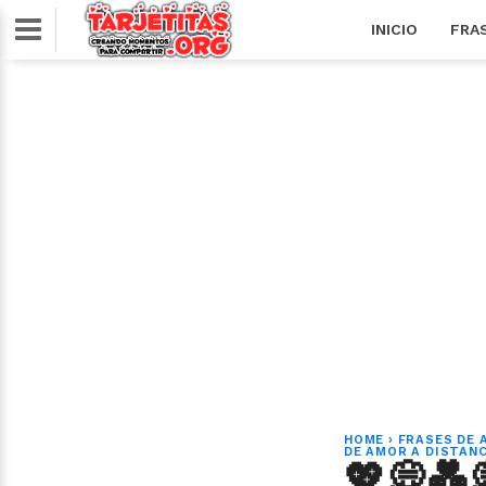
INICIO
FRA
HOME
›
FRASES DE 
DE AMOR A DISTANC
💖💭💑