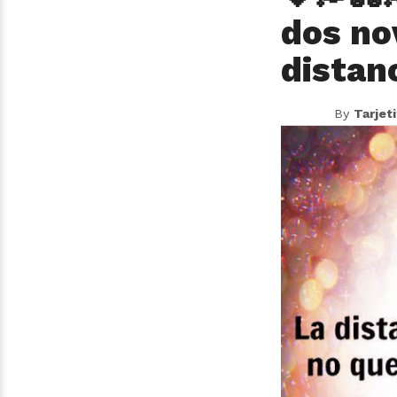
dos no
distan
By
Tarjet