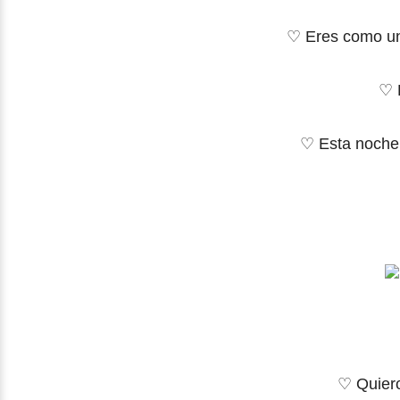
♡ Eres como un
♡ 
♡ Esta noche 
♡ Quiero