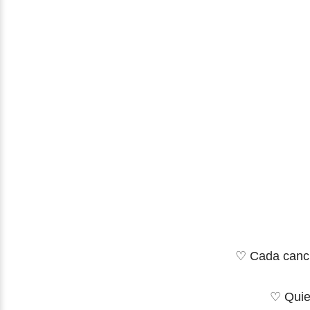
♡ Cada canció
♡ Quier