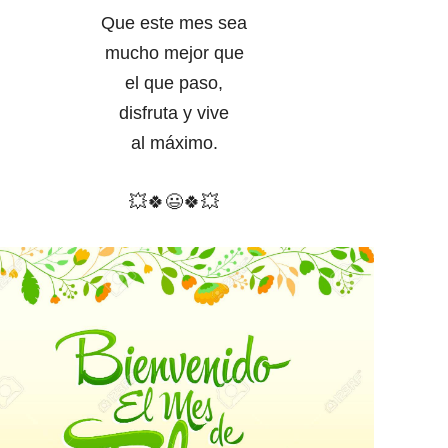
Que este mes sea
mucho mejor que
el que paso,
disfruta y vive
al máximo.
💥
🍀
😃
🍀
💥