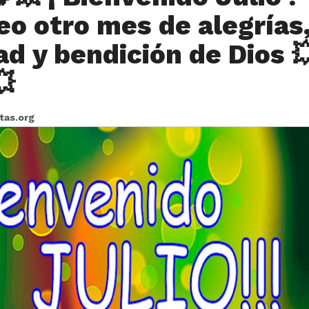
eo otro mes de alegrías
ad y bendición de Dios 
💥
itas.org