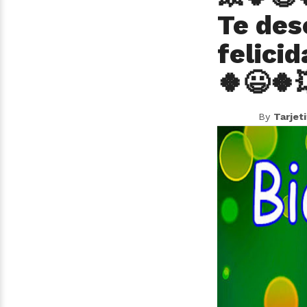
Te des
felicid
🍀😃🍀
By
Tarjet