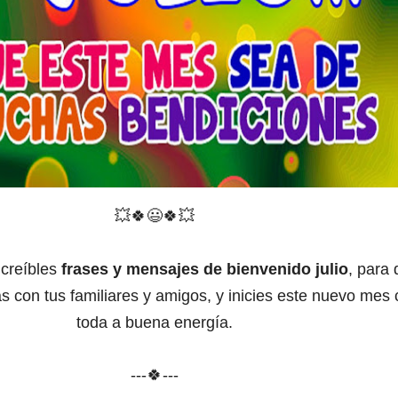
💥
🍀
😃
🍀
💥
ncreíbles
frases y mensajes de bienvenido julio
, para
s con tus familiares y amigos, y inicies este nuevo mes
toda a buena energía.
---🍀---