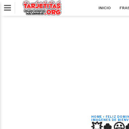
INICIO
FRA
HOME
›
FELIZ DOMI
IMAGENES DE BIENV
💥🍀😃