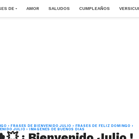
SES DE
AMOR
SALUDOS
CUMPLEAÑOS
VERSICU
NGO
›
FRASES DE BIENVENIDO JULIO
›
FRASES DE FELIZ DOMINGO
›
ENIDO JULIO
›
IMAGENES DE BUENOS DIAS
💥 ¡ Bienvenido Julio !