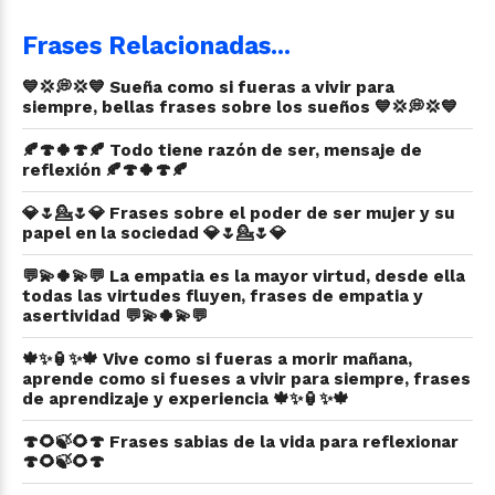
Frases Relacionadas...
💙💢💭💢💙 Sueña como si fueras a vivir para
siempre, bellas frases sobre los sueños 💙💢💭💢💙
🍂🍄🍀🍄🍂 Todo tiene razón de ser, mensaje de
reflexión 🍂🍄🍀🍄🍂
💎🌷💁🌷💎 Frases sobre el poder de ser mujer y su
papel en la sociedad 💎🌷💁🌷💎
💬💫🍀💫💬 La empatia es la mayor virtud, desde ella
todas las virtudes fluyen, frases de empatia y
asertividad 💬💫🍀💫💬
🍁✨🏮✨🍁 Vive como si fueras a morir mañana,
aprende como si fueses a vivir para siempre, frases
de aprendizaje y experiencia 🍁✨🏮✨🍁
🍄🌻🍃🌻🍄 Frases sabias de la vida para reflexionar
🍄🌻🍃🌻🍄