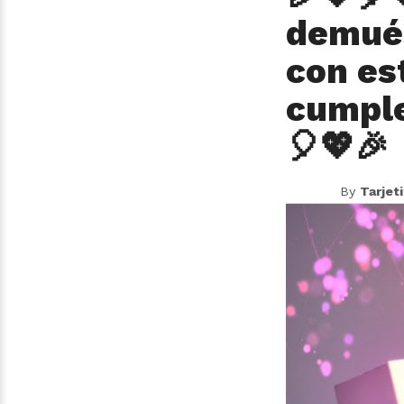
demués
con es
cumple
🎈💖🎉
By
Tarjet