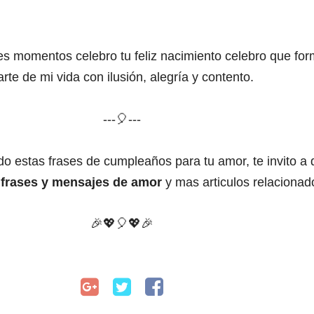
lices momentos
celebro tu feliz nacimiento
celebro que fo
arte de mi vida
con ilusión, alegría y contento.
---🎈---
ado estas
frases de cumpleaños para tu amor, te invito a
s
frases y mensajes de amor
y mas articulos relaciona
🎉
💖
🎈
💖🎉