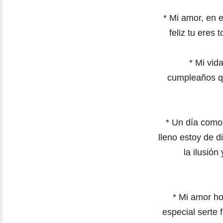
*
Mi amor, en 
feliz
tu eres 
*
Mi vid
cumpleaños
q
*
Un día como 
lleno estoy de 
la ilusió
* Mi amor h
especial
serte 