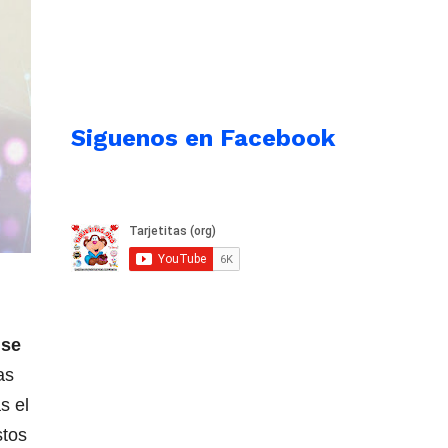
Siguenos en Facebook
 se
as
s el
stos