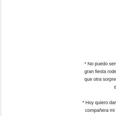
* No puedo sent
gran fiesta ro
que otra sorpr
* Hoy quiero dar
compañera
mi