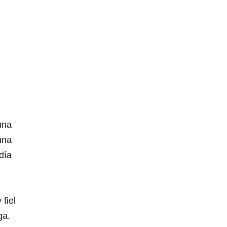
una
una
día
fiel
ga.