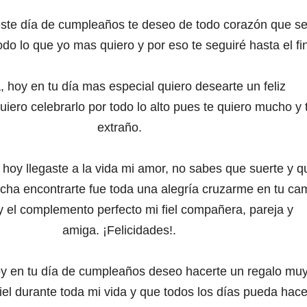
este día de cumpleaños
te deseo de todo corazón que s
todo lo que yo mas quiero
y por eso te seguiré hasta el fi
a, hoy en tu día mas especial
quiero desearte un feliz
uiero celebrarlo por todo lo alto
pues te quiero mucho y 
extraño.
hoy llegaste a la vida mi amor,
no sabes que suerte y q
dicha
encontrarte fue toda una alegría
cruzarme en tu ca
n y el complemento perfecto
mi fiel compañera, pareja y
amiga.
¡Felicidades!.
oy en tu día de cumpleaños
deseo hacerte un regalo mu
fiel durante toda mi vida
y que todos los días pueda hace