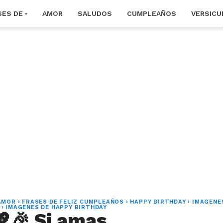
SES DE
AMOR
SALUDOS
CUMPLEAÑOS
VERSICU
AMOR
›
FRASES DE FELIZ CUMPLEAÑOS
›
HAPPY BIRTHDAY
›
IMAGENE
›
IMAGENES DE HAPPY BIRTHDAY
💖🎉 Si amas,