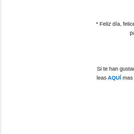
* Feliz día, fe
p
Si te han gust
leas
AQUÍ
ma