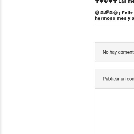
🍄🍁🍃🍁🍄 Las me
😅💢🌈💢😅 ¡ Fel
hermoso mes y a
No hay comenta
Publicar un co