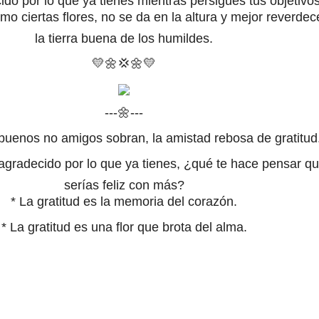
do por lo que ya tienes mientras persigues tus objetivos
omo ciertas flores, no se da en la altura y mejor reverdec
la tierra buena de los humildes.
💛🌼
💢
🌼
💛
---🌼---
s buenos no amigos sobran, la amistad rebosa de gratitud
 agradecido por lo que ya tienes, ¿qué te hace pensar q
serías feliz con más?
*
La gratitud es la memoria del corazón.
*
La gratitud es una flor que brota del alma.