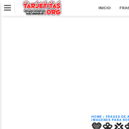
INICIO
FRA
HOME
›
FRASES DE 
IMAGENES PARA RE
💛🌼💢