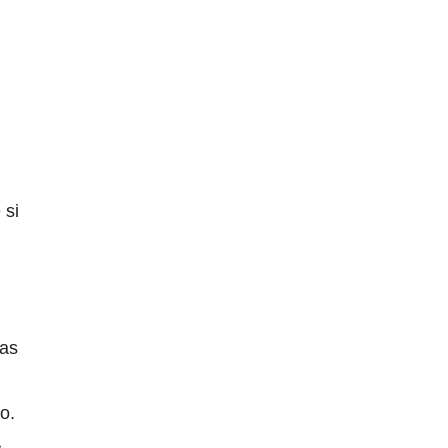
 si
nas
o.