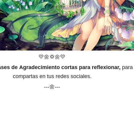
💛🌼
💢
🌼
💛
ases de
Agradecimiento cortas para reflexionar,
para
compartas en tus redes sociales.
---🌼---