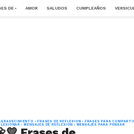
SES DE
AMOR
SALUDOS
CUMPLEAÑOS
VERSICU
AGRADECIMIENTO
›
FRASES DE REFLEXION
›
FRASES PARA COMPARTI
FLEXIONAR
›
MENSAJES DE REFLEXION
›
MENSAJES PARA PENSAR
🌼💛 Frases de