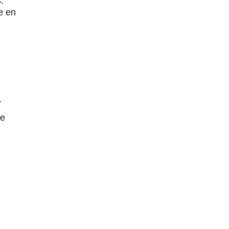
.
e en
.
ue