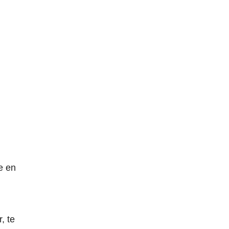
e en
, te