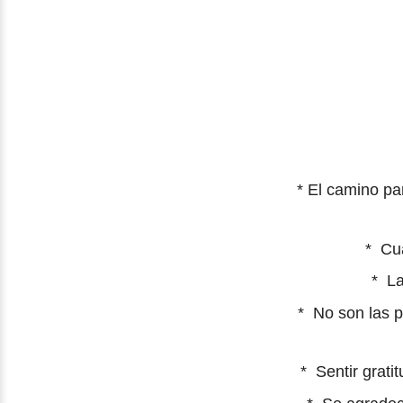
* El camino pa
*
Cua
*
La
*
No son las p
*
Sentir grati