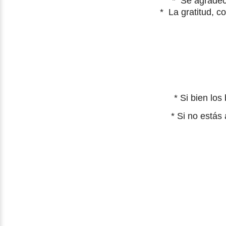
*
Se agradeci
*
La gratitud, c
* Si bien lo
*
Si no estás