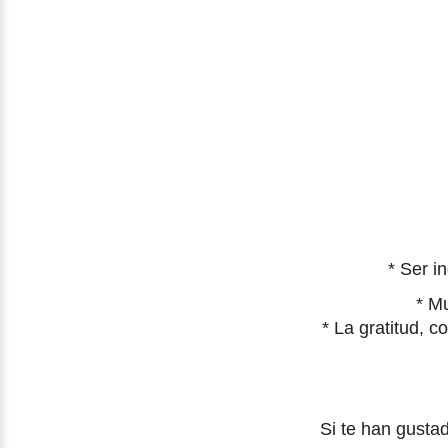
*
Ser i
*
Mu
*
La gratitud, c
Si te han gusta