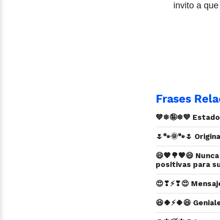
invito a qu
Frases Rela
💙❄🤪❄💙 Estado
🌷🐾🌞🐾🌷 Origin
😄🧡🌳🧡😄 Nunca
positivas para su
😍❣⚡❣😍 Mensaj
😆🍀⚡🍀😆 Genial