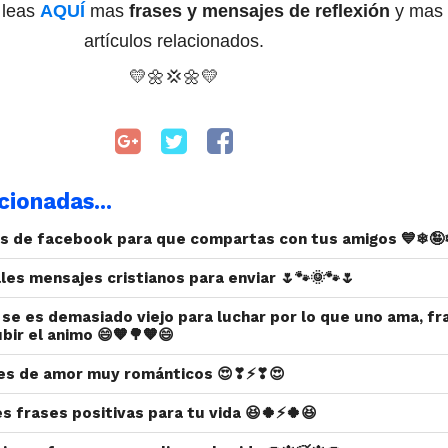
e leas
AQUÍ
mas
frases y mensajes de reflexión
y mas
artículos relacionados.
💛🌼
💢
🌼
💛
cionadas...
s de facebook para que compartas con tus amigos 💙❄🤪
ales mensajes cristianos para enviar 🌷🐾🌞🐾🌷
 se es demasiado viejo para luchar por lo que uno ama, fr
bir el animo 😄🧡🌳🧡😄
es de amor muy románticos 😍❣⚡❣😍
es frases positivas para tu vida 😆🍀⚡🍀😆