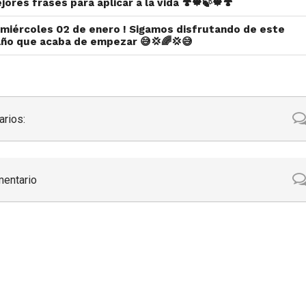
jores frases para aplicar a la vida 🍄🍁🍃🍁🍄
iz miércoles 02 de enero ! Sigamos disfrutando de este
ño que acaba de empezar 😅💢🌈💢😅
rios:
mentario