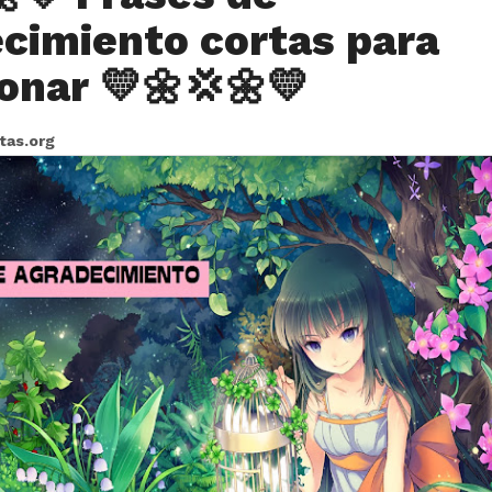
cimiento cortas para
ionar 💛🌼💢🌼💛
itas.org