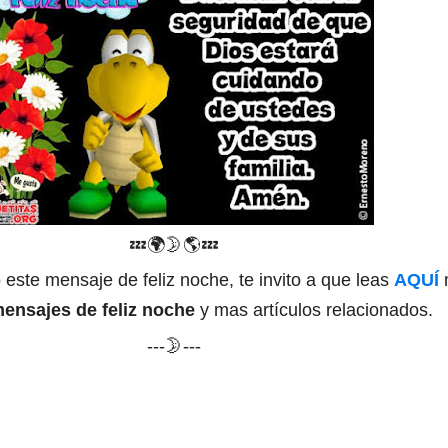
💤
🌍
🌛🌎
💤
 este mensaje de feliz noche, te invito a que leas
AQUÍ
mensajes de feliz noche
y mas artículos relacionados.
---🌛---