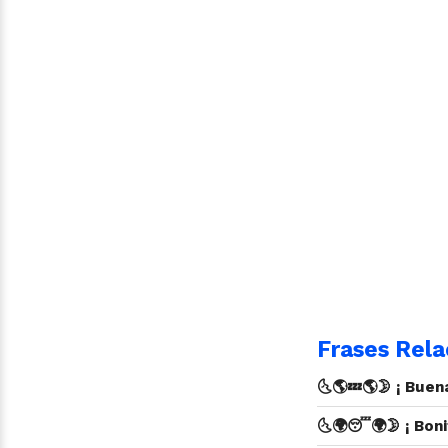
Frases Rela
🌜🌎💤🌎🌛 ¡ Bue
🌜🌍😴🌍🌛 ¡ Bon