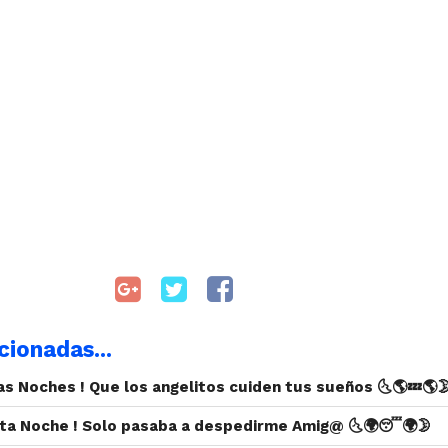
cionadas...
nas Noches ! Que los angelitos cuiden tus sueños 🌜🌎💤🌎
ita Noche ! Solo pasaba a despedirme Amig@ 🌜🌍😴🌍🌛