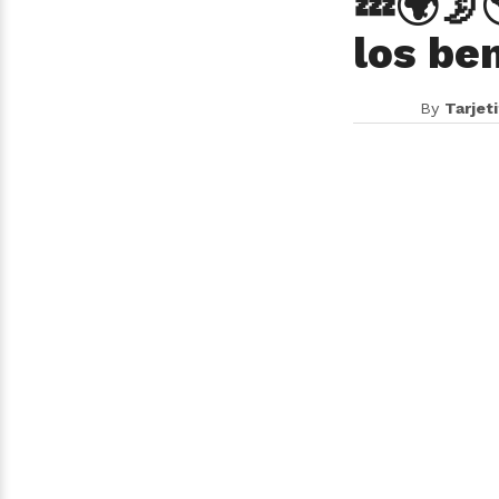
💤🌍🌛
los be
By
Tarjet