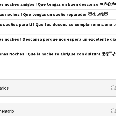
nas noches amigos ! Que tengas un buen descanso 💤💭🌓💭
nas noches ! Que tengas un sueño reparador 😇🌎🌙🌎😇
dos sueños para ti ! Que tus deseos se cumplan uno a uno 
nas noches ! Descansa porque nos espera un excelente dia
enas Noches ! Que la noche te abrigue con dulzura 🌍😴
rios:
mentario