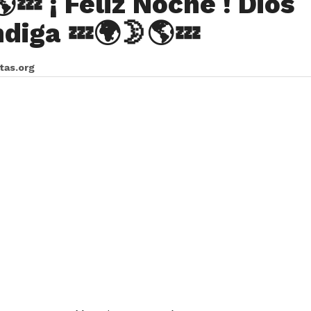
💤 ¡ Feliz Noche ! Dios
ndiga 💤🌍🌛🌎💤
itas.org