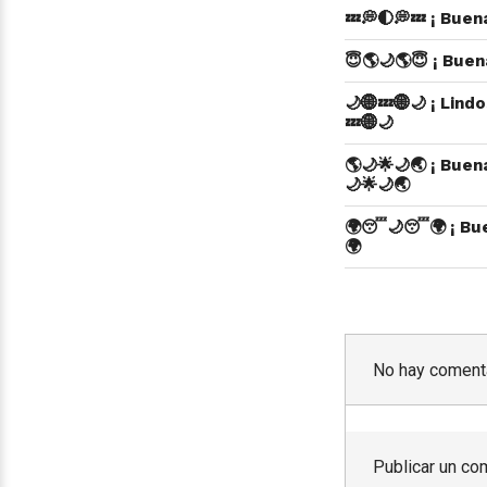
💤💭🌓💭💤 ¡ Bue
😇🌎🌙🌎😇 ¡ Bue
🌙🌐💤🌐🌙 ¡ Lin
💤🌐🌙
🌎🌙🌟🌙🌏 ¡ Bue
🌙🌟🌙🌏
🌍😴🌙😴🌍 ¡ Bu
🌍
No hay comenta
Publicar un co