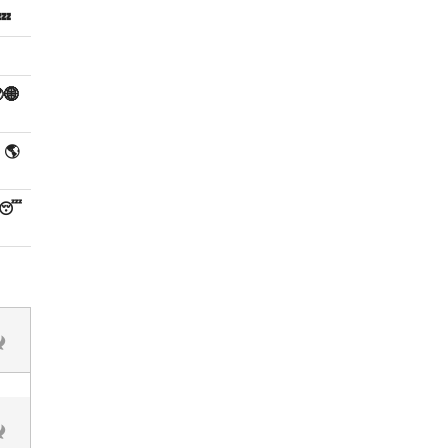
💤
🌐
 🌎
😴